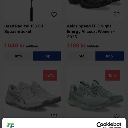
Head Radical 135 SB
Asics Speed FF 3 Night
Squashracket
Energy Allcourt Women -
2025
1 649 kr
1 189 kr
2 195 kr
1 695 kr
Info
Köp
Info
Köp
15%
15%
Asics Game FF White Allcourt
Asics Speed FF 3 Lichen