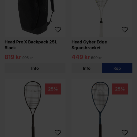
Head Pro X Backpack 25L
Head Cyber Edge
Black
Squashracket
819 kr
449 kr
995 kr
599 kr
Info
Info
Köp
25%
25%