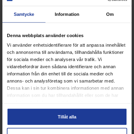
Women - 2025
Rock Allcourt Women - 2025
849 kr
1 439 kr
Samtycke
Information
Om
995 kr
1 695 kr
Info
Köp
Info
Köp
Denna webbplats använder cookies
Vi använder enhetsidentifierare för att anpassa innehållet
15%
15%
och annonserna till användarna, tillhandahålla funktioner
för sociala medier och analysera vår trafik. Vi
vidarebefordrar även sådana identifierare och annan
information från din enhet till de sociala medier och
annons- och analysföretag som vi samarbetar med.
Dessa kan i sin tur kombinera informationen med annan
information som du har tillhandahållit eller som de har
Asics Speed FF 3 All Court
Asics Speed FF 3 All Court
samlat in när du har använt deras tjänster.
Dark Cobalt Mens - 2025
Cream/Midnight Mens -
2025
Tillåt alla
1 439 kr
1 439 kr
1 695 kr
1 695 kr
Info
Köp
Info
Köp