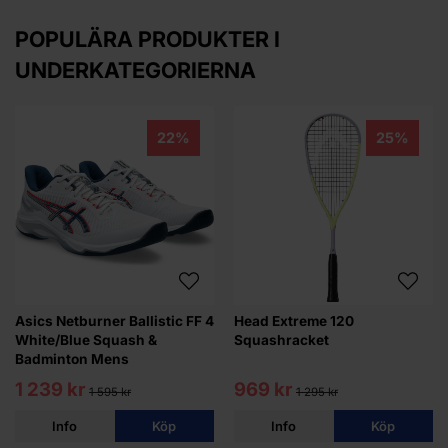
POPULÄRA PRODUKTER I
UNDERKATEGORIERNA
22%
25%
Asics Netburner Ballistic FF 4
Head Extreme 120
White/Blue Squash &
Squashracket
Badminton Mens
1 239 kr
969 kr
1 595 kr
1 295 kr
Info
Köp
Info
Köp