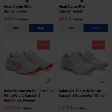
Head Cyber Elite
Head Cyber Pro
Squashracket
Squashracket
449 kr
489 kr
599 kr
649 kr
Info
Köp
Info
Köp
22%
15%
Asics Netburner Ballistic FF 4
Asics Gel-Tactic 13 White
White/Vivid Squash &
Squash & Badminton Women
Badminton Women
1 239 kr
1 019 kr
1 595 kr
1 195 kr