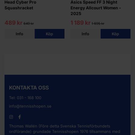
Head Cyber Pro
Asics Speed FF 3 Night
Squashracket
Energy Allcourt Women -
2025
489 kr
1 189 kr
649 kr
1 695 kr
Info
Köp
Info
Köp
KONTAKTA OSS
Tel:
031 - 168 100
info@tennisshopen.se
Thomas Wallén (Före detta Svenska Tennisförbundets
ordförande) grundade Tennisshopen 1976 tillsammans med