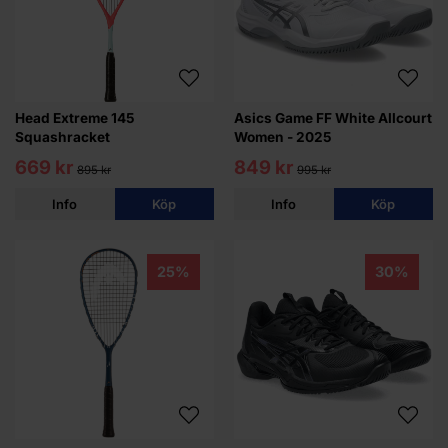
Head Extreme 145
Asics Game FF White Allcourt
Squashracket
Women - 2025
669 kr
849 kr
895 kr
995 kr
Info
Köp
Info
Köp
25%
30%