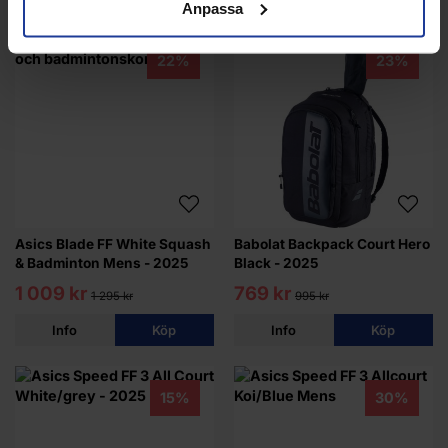
Anpassa
22%
23%
Asics Blade FF White Squash
Babolat Backpack Court Hero
& Badminton Mens - 2025
Black - 2025
1 009 kr
769 kr
1 295 kr
995 kr
Info
Köp
Info
Köp
15%
30%