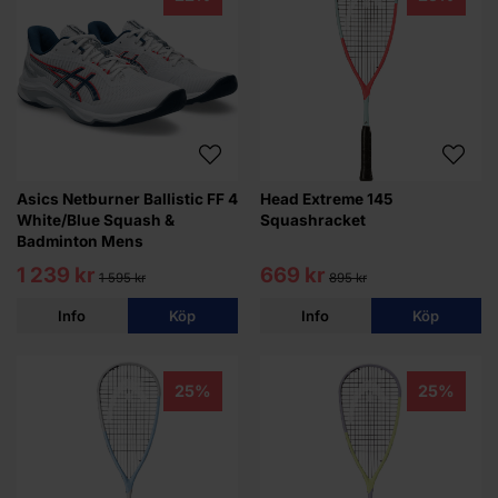
Asics Netburner Ballistic FF 4
Head Extreme 145
White/Blue Squash &
Squashracket
Badminton Mens
1 239 kr
669 kr
1 595 kr
895 kr
Info
Köp
Info
Köp
25%
25%