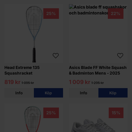
25%
22%
Head Extreme 135
Asics Blade FF White Squash
Squashracket
& Badminton Mens - 2025
819 kr
1 009 kr
1 095 kr
1 295 kr
Info
Köp
Info
Köp
25%
15%