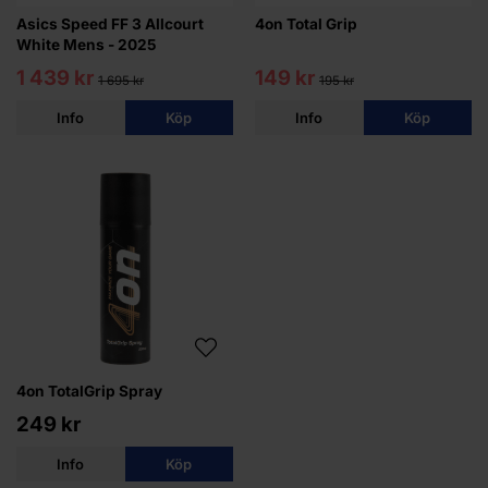
Asics Speed FF 3 Allcourt
4on Total Grip
White Mens - 2025
1 439 kr
149 kr
1 695 kr
195 kr
Info
Köp
Info
Köp
4on TotalGrip Spray
249 kr
Info
Köp