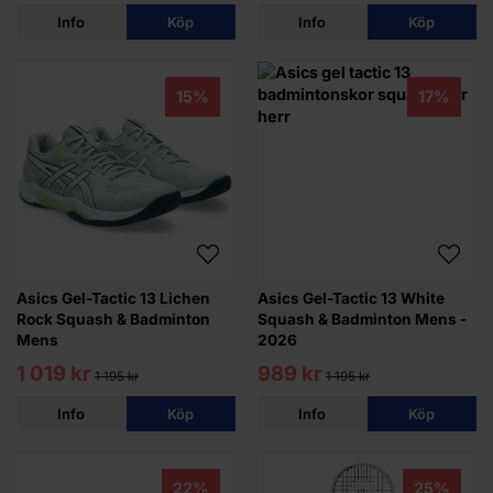
Info
Köp
Info
Köp
15%
17%
Asics Gel-Tactic 13 Lichen
Asics Gel-Tactic 13 White
Rock Squash & Badminton
Squash & Badminton Mens -
Mens
2026
1 019 kr
989 kr
1 195 kr
1 195 kr
Info
Köp
Info
Köp
22%
25%