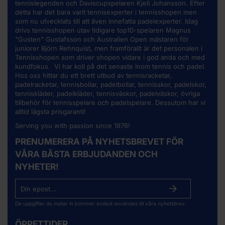
tennislegenden och Daviscupspelaren Kjell Johansson. Efter
detta har det bara varit tennisexperter i tennisshopen men
som nu utvecklats till att även innefatta padelexperter. Idag
drivs tennisshopen utav tidigare top10-spelaren Magnus
"Gusten" Gustafsson och Australien Open mästaren för
juniorer Björn Rehnquist, men framförallt är det personalen i
Tennisshopen som driver shopen vidare i god anda och med
kundfokus. Vi har koll på det senaste inom tennis och padel.
Hos oss hittar du ett brett utbud av
tennisracketar
,
padelracketar, tennisbollar, padelbollar, tennisskor, padelskor,
tenniskläder, padelkläder, tennisväskor, padelväskor, övriga
tillbehör för tennisspelare och padelspelare. Dessutom har vi
alltid lägsta prisgaranti!
Serving you with passion since 1976!
PRENUMERERA PÅ NYHETSBREVET FÖR
VÅRA BÄSTA ERBJUDANDEN OCH
NYHETER!
De uppgifter du matar in kommer endast användas till våra nyhetsbrev.
ÖPPETTIDER