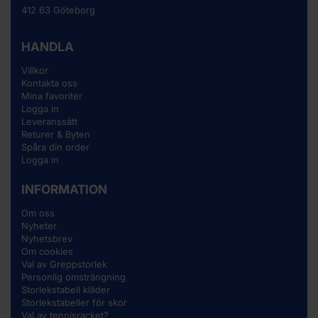
412 63 Göteborg
HANDLA
Villkor
Kontakta oss
Mina favoriter
Logga in
Leveranssätt
Returer & Byten
Spåra din order
Logga in
INFORMATION
Om oss
Nyheter
Nyhetsbrev
Om cookies
Val av Greppstorlek
Personlig omsträngning
Storlekstabell kläder
Storlekstabeller för skor
Val av tennisracket?