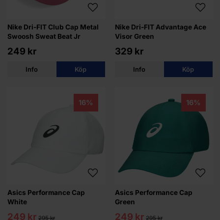
Nike Dri-FIT Club Cap Metal
Nike Dri-FIT Advantage Ace
Swoosh Sweat Beat Jr
Visor Green
249 kr
329 kr
Info
Köp
Info
Köp
16%
16%
Asics Performance Cap
Asics Performance Cap
White
Green
249 kr
249 kr
295 kr
295 kr