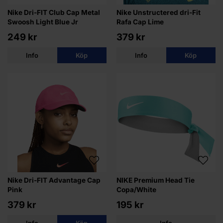
Nike Dri-FIT Club Cap Metal
Nike Unstructered dri-Fit
Swoosh Light Blue Jr
Rafa Cap Lime
249 kr
379 kr
Info
Köp
Info
Köp
Nike Dri-FIT Advantage Cap
NIKE Premium Head Tie
Pink
Copa/White
379 kr
195 kr
Info
Köp
Info