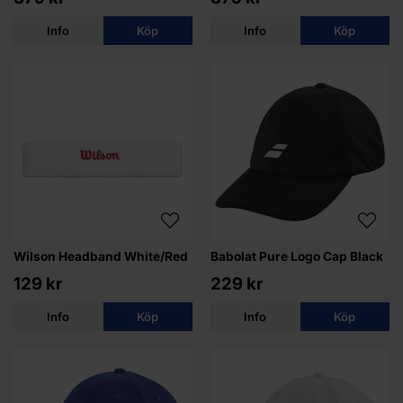
Info
Köp
Info
Köp
Wilson Headband White/Red
Babolat Pure Logo Cap Black
129 kr
229 kr
Info
Köp
Info
Köp