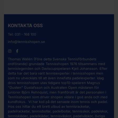
KONTAKTA OSS
Tel:
031 - 168 100
info@tennisshopen.se
Thomas Wallén (Före detta Svenska Tennisförbundets
ordförande) grundade Tennisshopen 1976 tillsammans med
tennislegenden och Daviscupspelaren Kjell Johansson. Efter
detta har det bara varit tennisexperter i tennisshopen men
som nu utvecklats till att även innefatta padelexperter. Idag
drivs tennisshopen utav tidigare top10-spelaren Magnus
"Gusten" Gustafsson och Australien Open mästaren för
juniorer Björn Rehnquist, men framförallt är det personalen i
Tennisshopen som driver shopen vidare i god anda och med
kundfokus. Vi har koll på det senaste inom tennis och padel.
Hos oss hittar du ett brett utbud av
tennisracketar
,
padelracketar, tennisbollar, padelbollar, tennisskor, padelskor,
tenniskläder, padelkläder, tennisväskor, padelväskor, övriga