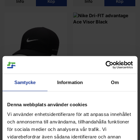
Info
Köp
Info
Köp
Nike Dri-FIT Advantage Cap
Nike Dri-FIT advantage Ace
Samtycke
Information
Om
Black
Visor Black
379 kr
329 kr
Denna webbplats använder cookies
Info
Köp
Info
Köp
Vi använder enhetsidentifierare för att anpassa innehållet
och annonserna till användarna, tillhandahålla funktioner
för sociala medier och analysera vår trafik. Vi
vidarebefordrar även sådana identifierare och annan