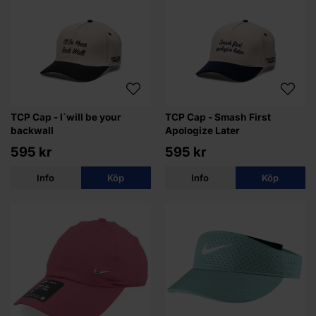
TCP Cap - I`will be your
TCP Cap - Smash First
backwall
Apologize Later
595 kr
595 kr
Info
Köp
Info
Köp