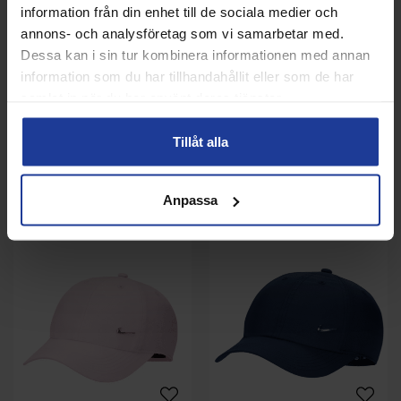
information från din enhet till de sociala medier och
annons- och analysföretag som vi samarbetar med.
Dessa kan i sin tur kombinera informationen med annan
information som du har tillhandahållit eller som de har
samlat in när du har använt deras tjänster.
Nike Dri-FIT advantage Ace
Nike Dri-FIT Club Cap Metal
Tillåt alla
Visor White
Swoosh Green Jr
329 kr
249 kr
Anpassa
Info
Köp
Info
Köp