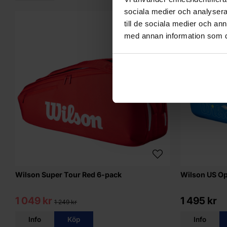
sociala medier och analysera 
till de sociala medier och a
16%
med annan information som du 
Wilson Super Tour Red 6-pack
Wilson US Op
1 049 kr
1 495 kr
1 249 kr
Info
Köp
Info