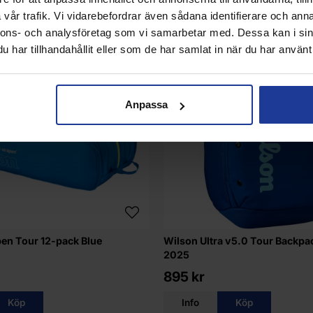
vår trafik. Vi vidarebefordrar även sådana identifierare och anna
nnons- och analysföretag som vi samarbetar med. Dessa kan i sin
har tillhandahållit eller som de har samlat in när du har använt 
Anpassa
en Tour 12-pack Blue
Wilson Ultra v5.0 Tour Backpac
2025
895 kr
Köp
Info
Köp