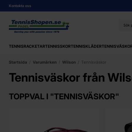
Kontakta oss
TENNISRACKETAR
TENNISSKOR
TENNISKLÄDER
TENNISVÄSKO
Startsida
/
Varumärken
/
Wilson
/
Tennisväskor
Tennisväskor från Wil
TOPPVAL I "TENNISVÄSKOR"