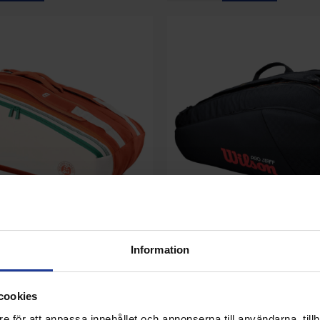
d Garros 9pk Cream - 2026
Wilson Pro Staff Classic 6pk Ra
Information
2026
1 195 kr
cookies
Köp
Info
Köp
e för att anpassa innehållet och annonserna till användarna, tillh