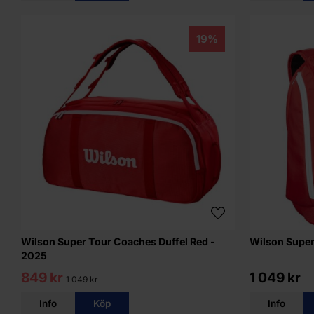
19%
Wilson Super Tour Coaches Duffel Red -
Wilson Super
2025
849 kr
1 049 kr
1 049 kr
Info
Köp
Info