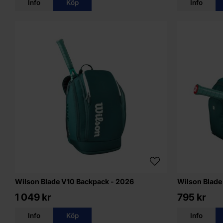
Info
Köp
Info
Wilson Blade V10 Backpack - 2026
Wilson Blade
1 049 kr
795 kr
Info
Köp
Info