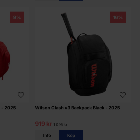
9%
16%
d - 2025
Wilson Clash v3 Backpack Black - 2025
919 kr
1 095 kr
Info
Köp