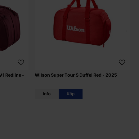
1 Redline -
Wilson Super Tour S Duffel Red - 2025
W
2
Info
Köp