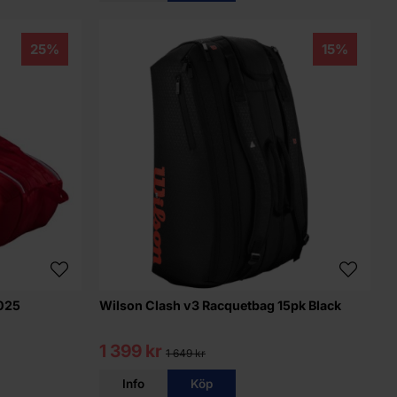
25%
15%
2025
Wilson Clash v3 Racquetbag 15pk Black
1 399 kr
1 649 kr
Info
Köp