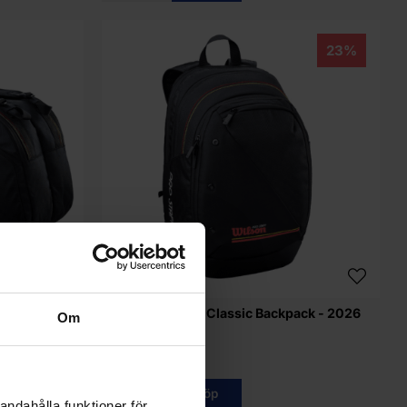
23%
cket Bag -
Wilson Pro Staff Classic Backpack - 2026
Om
809 kr
1 049 kr
Info
Köp
andahålla funktioner för