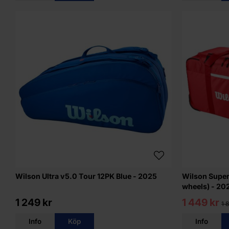
Wilson Ultra v5.0 Tour 12PK Blue - 2025
Wilson Super
wheels) - 20
1 249 kr
1 449 kr
1 
Info
Köp
Info