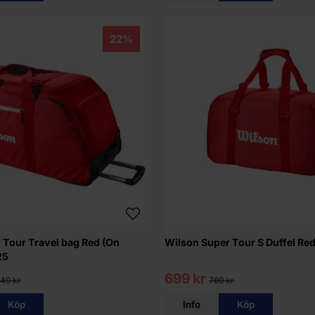
22%
 Tour Travel bag Red (On
Wilson Super Tour S Duffel Re
25
699 kr
849 kr
769 kr
Köp
Info
Köp