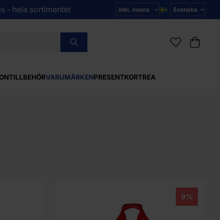
s - hela sortimentet
ON
TILLBEHÖR
VARUMÄRKEN
PRESENTKORT
REA
9%