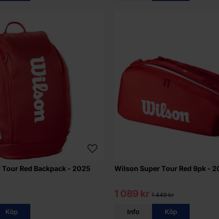
 Tour Red Backpack - 2025
Wilson Super Tour Red 9pk - 
1 089 kr
1 449 kr
Köp
Info
Köp