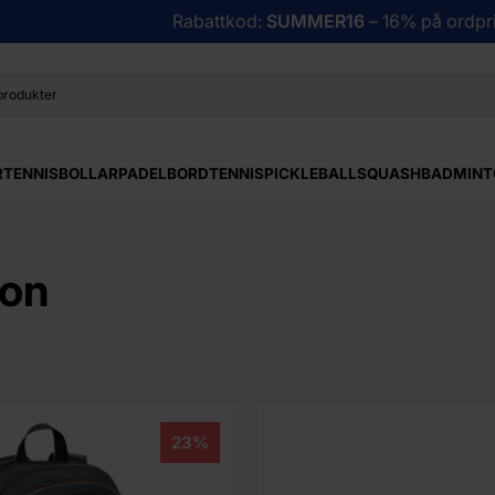
Rabattkod:
SUMMER16
– 16% på ordpri
R
TENNISBOLLAR
PADEL
BORDTENNIS
PICKLEBALL
SQUASH
BADMINT
son
23%