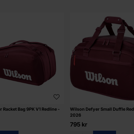
r Racket Bag 9PK V1 Redline -
Wilson Defyer Small Duffle Redl
2026
795 kr