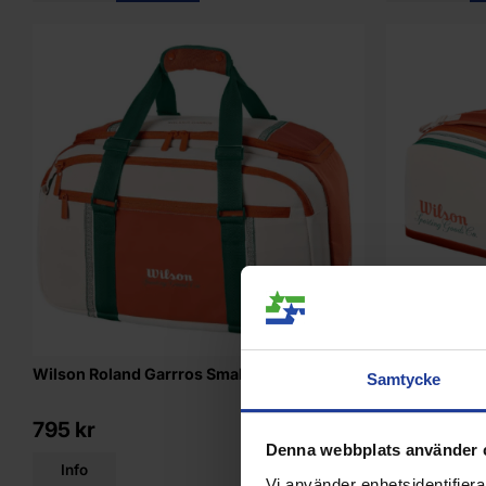
Wilson Roland Garrros Small Duffel - 2026
Wilson Rolan
Samtycke
795 kr
1 449 kr
Denna webbplats använder 
Info
Info
Vi använder enhetsidentifierar