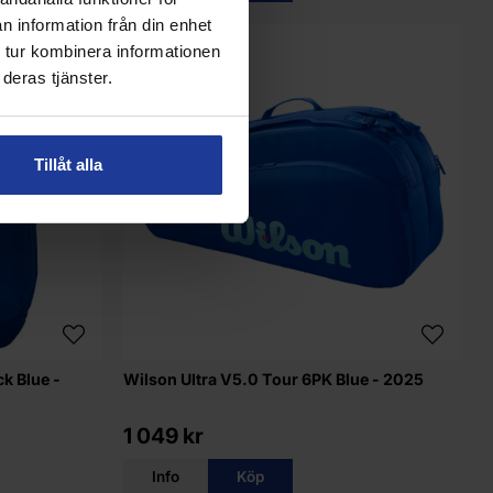
n information från din enhet
 tur kombinera informationen
deras tjänster.
Tillåt alla
k Blue -
Wilson Ultra V5.0 Tour 6PK Blue - 2025
1 049 kr
Info
Köp