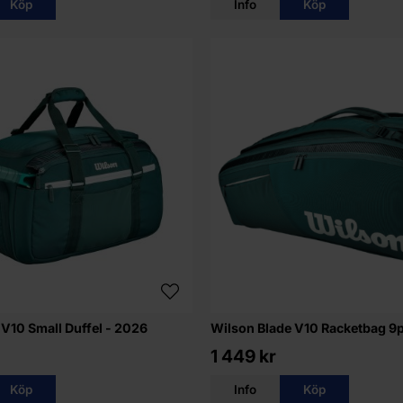
Köp
Info
Köp
 V10 Small Duffel - 2026
Wilson Blade V10 Racketbag 9
1 449 kr
Köp
Info
Köp