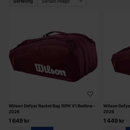
Sortering
Wilson Defyer Racket Bag 15PK V1 Redline -
Wilson Defye
2026
2026
1 649 kr
1 449 kr