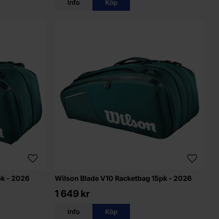
Info
Köp
pk - 2026
Wilson Blade V10 Racketbag 15pk - 2026
1 649 kr
Info
Köp