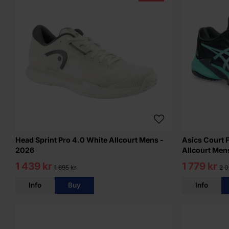
Head Sprint Pro 4.0 White Allcourt Mens -
Asics Court 
2026
Allcourt Men
1 439 kr
1 779 kr
1 695 kr
2 0
Info
Buy
Info