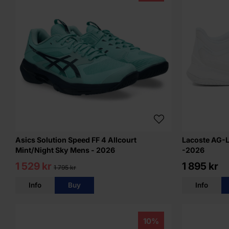
Asics Solution Speed FF 4 Allcourt
Lacoste AG-L
Mint/Night Sky Mens - 2026
-2026
1 529 kr
1 895 kr
1 795 kr
Info
Buy
Info
10%