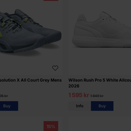
solution X All Court Grey Mens
Wilson Rush Pro 5 White Allco
2026
1 595 kr
95 kr
1 849 kr
Buy
Info
Buy
15%