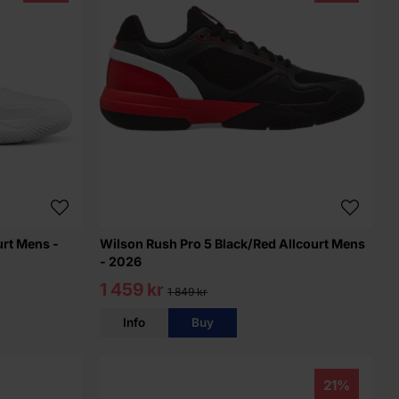
urt Mens -
Wilson Rush Pro 5 Black/Red Allcourt Mens
- 2026
1 459 kr
1 849 kr
Info
Buy
21%