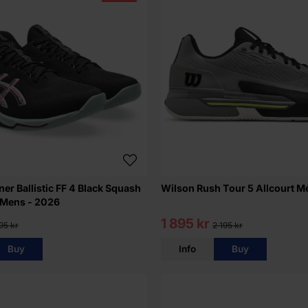
er Ballistic FF 4 Black Squash
Wilson Rush Tour 5 Allcourt M
 Mens - 2026
1 895 kr
95 kr
2 195 kr
Buy
Info
Buy