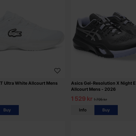
T Ultra White Allcourt Mens
Asics Gel-Resolution X Night 
Allcourt Mens - 2026
1 529 kr
1 795 kr
Buy
Info
Buy