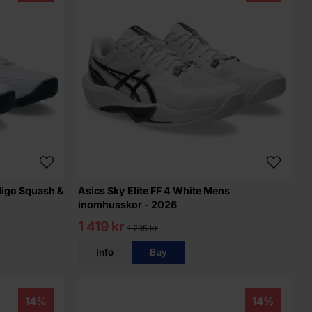
digo Squash &
Asics Sky Elite FF 4 White Mens
inomhusskor - 2026
1 419 kr
1 795 kr
Info
Buy
14%
14%