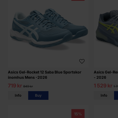
Asics Gel-Rocket 12 Saba Blue Sportskor
Asics Gel-Re
inomhus Mens -2026
- 2026
719 kr
1 529 kr
849 kr
1 7
Info
Buy
Info
15%