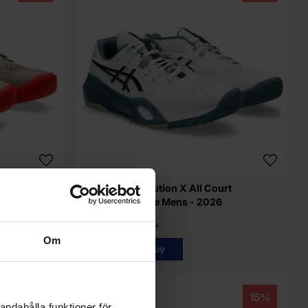
Oat Allcourt
Asics Gel-Resolution X All Court
White/Aubergine Mens - 2026
1 529 kr
1 795 kr
Om
Info
Buy
15%
15%
andahålla funktioner för