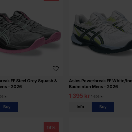
reak FF Steel Grey Squash &
Asics Powerbreak FF White/In
ens - 2026
Badminton Mens - 2026
1 395 kr
95 kr
1 695 kr
Buy
Info
Buy
19%