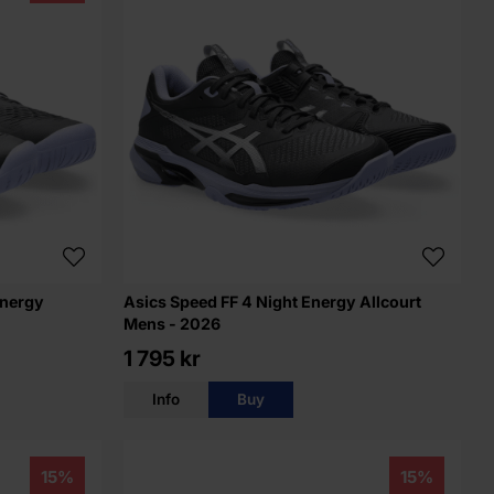
Energy
Asics Speed FF 4 Night Energy Allcourt
Mens - 2026
1 795 kr
Info
Buy
15%
15%