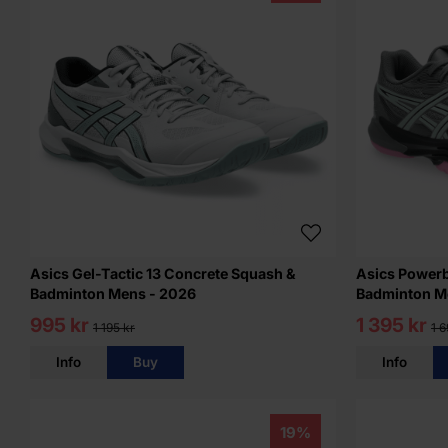
Asics Gel-Tactic 13 Concrete Squash &
Asics Powerb
Badminton Mens - 2026
Badminton M
995 kr
1 395 kr
1 195 kr
1 6
Info
Buy
Info
19%