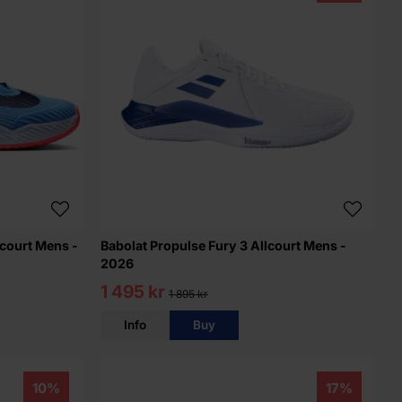
lcourt Mens -
Babolat Propulse Fury 3 Allcourt Mens -
2026
1 495 kr
1 895 kr
Info
Buy
10%
17%