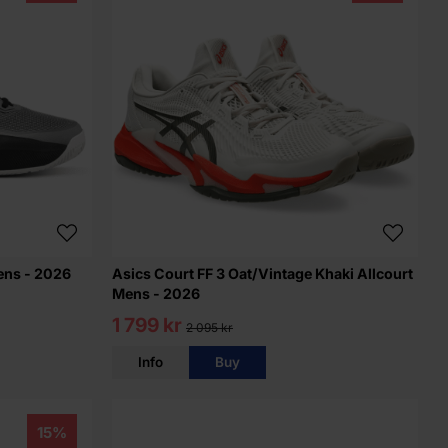
ens - 2026
Asics Court FF 3 Oat/Vintage Khaki Allcourt
Mens - 2026
1 799 kr
2 095 kr
Info
Buy
15%