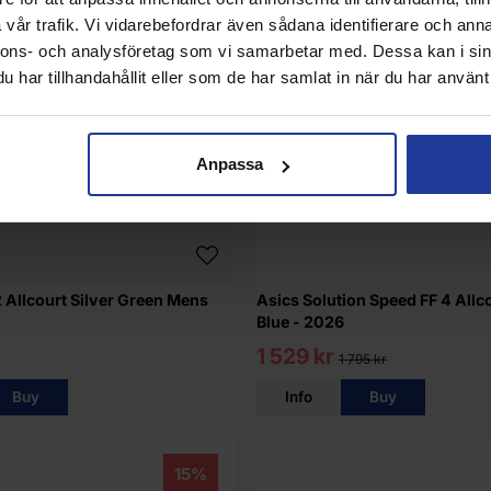
vår trafik. Vi vidarebefordrar även sådana identifierare och anna
nnons- och analysföretag som vi samarbetar med. Dessa kan i sin
har tillhandahållit eller som de har samlat in när du har använt 
Anpassa
 Allcourt Silver Green Mens
Asics Solution Speed FF 4 Allc
Blue - 2026
1 529 kr
1 795 kr
Buy
Info
Buy
15%