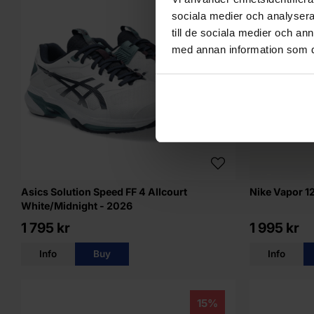
sociala medier och analysera 
till de sociala medier och a
med annan information som du 
Asics Solution Speed FF 4 Allcourt
Nike Vapor 12
White/Midnight - 2026
1 795 kr
1 995 kr
Info
Buy
Info
15%