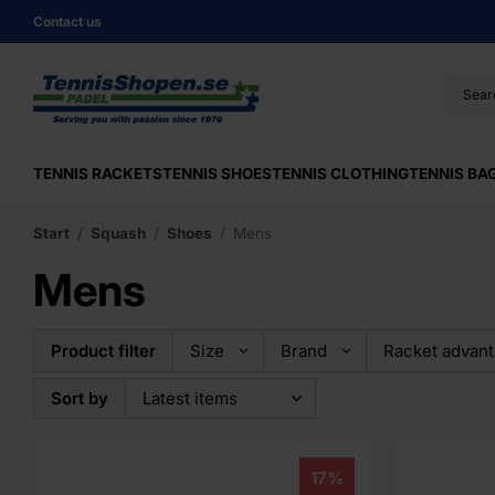
Contact us
TENNIS RACKETS
TENNIS SHOES
TENNIS CLOTHING
TENNIS BA
Start
/
Squash
/
Shoes
/
Mens
Mens
Product filter
Size
Brand
Racket advan
Sort by
17%