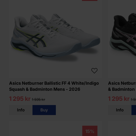
Asics Netburner Ballistic FF 4 White/Indigo
Asics Netburn
Squash & Badminton Mens - 2026
& Badminton
1 295 kr
1 295 kr
1 595 kr
1 5
Info
Buy
Info
15%