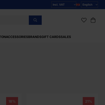
TON
ACCESSORIES
BRANDS
GIFT CARDS
SALES
18%
21%