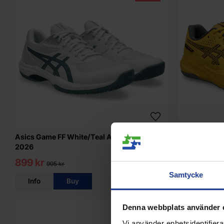
Asics Game FF White/Teal Allcourt Mens -
Asics Gel-Ch
2026
2026
899 kr
1 495 kr
995 kr
Samtycke
Info
Buy
Info
Denna webbplats använder 
Vi använder enhetsidentifierar