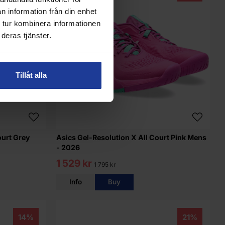
n information från din enhet
 tur kombinera informationen
deras tjänster.
Tillåt alla
ourt Grey
Asics Gel-Resolution X All Court Pink Mens
- 2026
1 529 kr
1 795 kr
Info
Buy
14%
21%