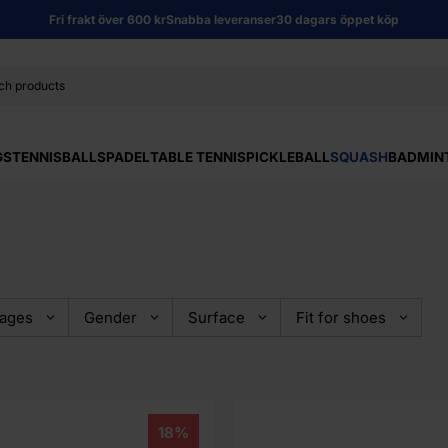
Fri frakt över 600 kr
Snabba leveranser
30 dagars öppet köp
GS
TENNISBALLS
PADEL
TABLE TENNIS
PICKLEBALL
SQUASH
BADMIN
tages
Gender
Surface
Fit for shoes
18%