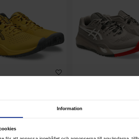
allenger 15 Saffron Mens -
Asics Gel-Resolution X Greige/
Mens - 2026
1 529 kr
1 795 kr
Information
Buy
Info
Buy
cookies
e för att anpassa innehållet och annonserna till användarna, tillh