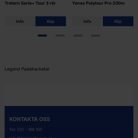
Tretorn Serie+ Tour 3 rör
Yonex Polytour Pro 200m
Info
Köp
Info
Köp
Legend Padelracketar
KONTAKTA OSS
Tel:
031 - 168 100
info@tennisshopen.se