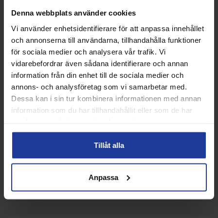
Denna webbplats använder cookies
Vi använder enhetsidentifierare för att anpassa innehållet
och annonserna till användarna, tillhandahålla funktioner
för sociala medier och analysera vår trafik. Vi
PRINCE Quartz pink
PRINCE Jet TT Tour
Padelracket
Padelracket
vidarebefordrar även sådana identifierare och annan
information från din enhet till de sociala medier och
1 199 kr
1 499 kr
2 400 kr
2 995 kr
annons- och analysföretag som vi samarbetar med.
Info
Köp
Info
Köp
Dessa kan i sin tur kombinera informationen med annan
information som du har tillhandahållit eller som de har
samlat in när du har använt deras tjänster.
Prince Padel började sin karriär i Argentina när dem först
lancerade sina modeller. Efter en stor succé i latinamerika har
dem skapat sig ett namn världen över. Prince som märke har
Tillåt alla
under många års tid vairt dominernade i tennis vilket ger dem
en bra grund även i padel. De erbjuder många modeller, allt
från de enklare racken till de mer avancerande med den
Anpassa
senaste utvecklingen. Hitta ditt nya padelracket från Prince
Padel hos oss.