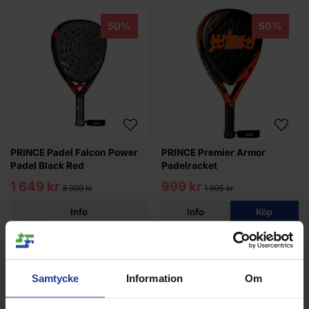
50%
50%
PRINCE Padel Falcon Power
PRINCE Premier Armor
Padel Black Red
Padelracket
1 649 kr
999 kr
3 300 kr
1 995 kr
Info
Info
Köp
50%
50%
Samtycke
Information
Om