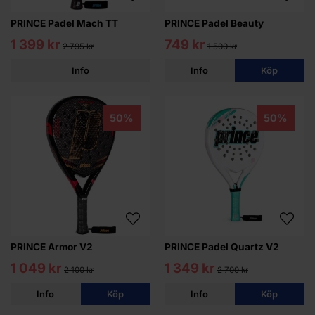
PRINCE Padel Mach TT
PRINCE Padel Beauty
1 399 kr
749 kr
2 795 kr
1 500 kr
Info
Info
Köp
50%
50%
PRINCE Armor V2
PRINCE Padel Quartz V2
1 049 kr
1 349 kr
2 100 kr
2 700 kr
Info
Köp
Info
Köp