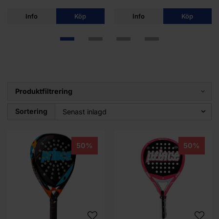
Info
Köp
Info
Köp
Produktfiltrering
Sortering
50%
50%