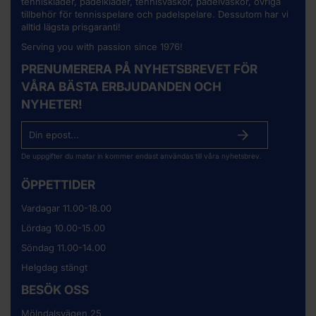
tenniskläder, padelkläder, tennisväskor, padelväskor, övriga
tillbehör för tennisspelare och padelspelare. Dessutom har vi
alltid lägsta prisgaranti!
Serving you with passion since 1976!
PRENUMERERA PÅ NYHETSBREVET FÖR
VÅRA BÄSTA ERBJUDANDEN OCH
NYHETER!
De uppgifter du matar in kommer endast användas till våra nyhetsbrev.
ÖPPETTIDER
Vardagar 11.00-18.00
Lördag 10.00-15.00
Söndag 11.00-14.00
Helgdag stängt
BESÖK OSS
Mölndalsvägen 25