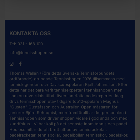
KONTAKTA OSS
Tel:
031 - 168 100
info@tennisshopen.se
Thomas Wallén (Före detta Svenska Tennisförbundets
ordförande) grundade Tennisshopen 1976 tillsammans med
tennislegenden och Daviscupspelaren Kjell Johansson. Efter
detta har det bara varit tennisexperter i tennisshopen men
som nu utvecklats till att även innefatta padelexperter. Idag
drivs tennisshopen utav tidigare top10-spelaren Magnus
"Gusten" Gustafsson och Australien Open mästaren för
juniorer Björn Rehnquist, men framförallt är det personalen i
Tennisshopen som driver shopen vidare i god anda och med
kundfokus. Vi har koll på det senaste inom tennis och padel.
Hos oss hittar du ett brett utbud av
tennisracketar
,
padelracketar, tennisbollar, padelbollar, tennisskor, padelskor,