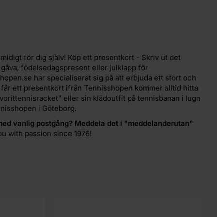
digt för dig själv! Köp ett presentkort - Skriv ut det
gåva, födelsedagspresent eller julklapp för
open.se har specialiserat sig på att erbjuda ett stort och
 får ett presentkort ifrån Tennisshopen kommer alltid hitta
favorittennisracket" eller sin klädoutfit på tennisbanan i lugn
ennisshopen i Göteborg.
med vanlig postgång? Meddela det i "meddelanderutan"
ou with passion since 1976!