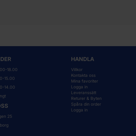
TIDER
HANDLA
.00-18.00
Villkor
Kontakta oss
0-15.00
Mina favoriter
Logga in
00-14.00
Leveranssätt
ngt
Returer & Byten
Spåra din order
OSS
Logga in
gen 25
borg