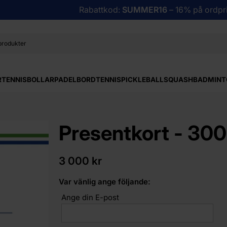
Rabattkod:
SUMMER16
– 16% på ordpri
R
TENNISBOLLAR
PADEL
BORDTENNIS
PICKLEBALL
SQUASH
BADMINT
Presentkort - 30
3 000 kr
Var vänlig ange följande:
Ange din E-post