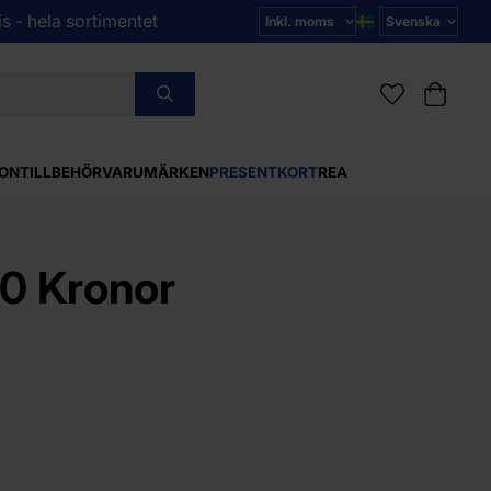
s - hela sortimentet
ON
TILLBEHÖR
VARUMÄRKEN
PRESENTKORT
REA
00 Kronor