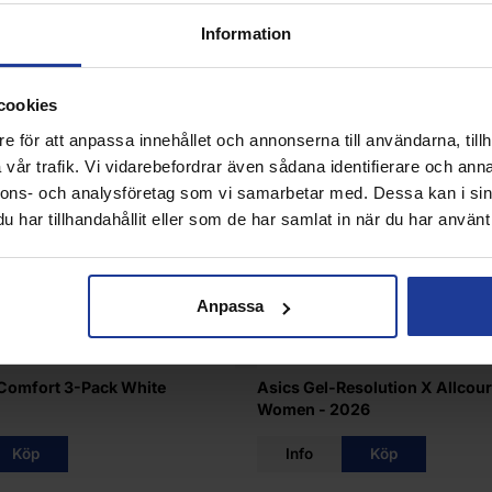
Information
cookies
e för att anpassa innehållet och annonserna till användarna, tillh
vår trafik. Vi vidarebefordrar även sådana identifierare och anna
nnons- och analysföretag som vi samarbetar med. Dessa kan i sin
har tillhandahållit eller som de har samlat in när du har använt 
Anpassa
Comfort 3-Pack White
Asics Gel-Resolution X Allcour
Women - 2026
Köp
Info
Köp