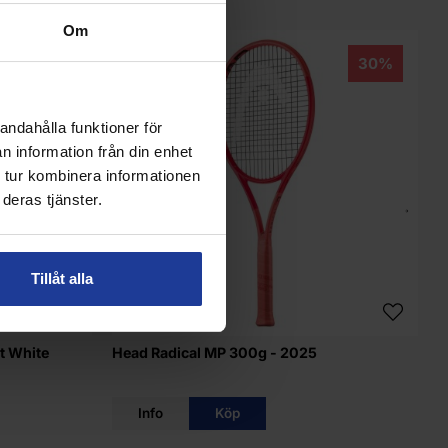
Om
15%
30%
andahålla funktioner för
n information från din enhet
 tur kombinera informationen
deras tjänster.
Tillåt alla
t White
Head Radical MP 300g - 2025
T
Info
Köp