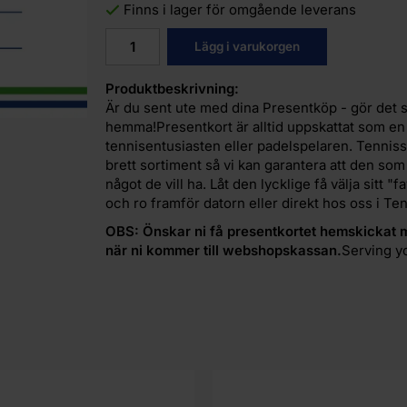
Finns i lager för omgående leverans
Lägg i varukorgen
Produktbeskrivning:
Är du sent ute med dina Presentköp - gör det smi
hemma!Presentkort är alltid uppskattat som en 
tennisentusiasten eller padelspelaren. Tennissh
brett sortiment så vi kan garantera att den som
något de vill ha. Låt den lycklige få välja sitt "
och ro framför datorn eller direkt hos oss i T
OBS: Önskar ni få presentkortet hemskickat 
när ni kommer till webshopskassan.
Serving y