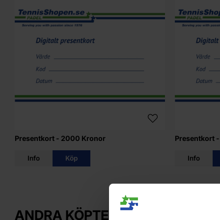
Presentkort - 2000 Kronor
Presentkort 
Info
Köp
Info
ANDRA KÖPTE ÄVEN