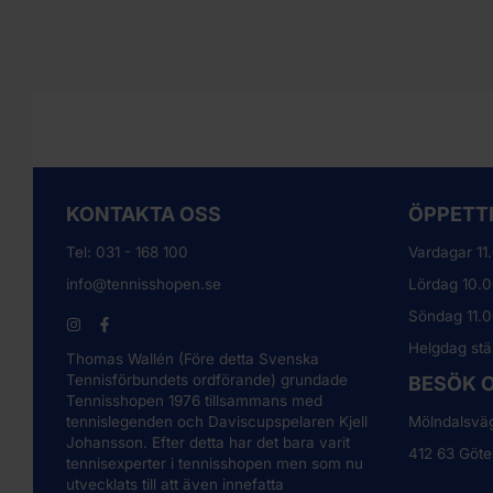
KONTAKTA OSS
ÖPPET
Tel:
031 - 168 100
Vardagar 11
info@tennisshopen.se
Lördag 10.0
Söndag 11.
Helgdag stä
Thomas Wallén (Före detta Svenska
Tennisförbundets ordförande) grundade
BESÖK 
Tennisshopen 1976 tillsammans med
tennislegenden och Daviscupspelaren Kjell
Mölndalsvä
Johansson. Efter detta har det bara varit
412 63 Göte
tennisexperter i tennisshopen men som nu
utvecklats till att även innefatta