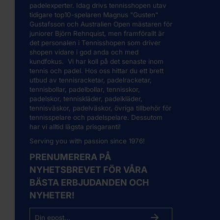
padelexperter. Idag drivs tennisshopen utav
tidigare top10-spelaren Magnus "Gusten"
Gustafsson och Australien Open mästaren för
juniorer Björn Rehnquist, men framförallt är
det personalen i Tennisshopen som driver
shopen vidare i god anda och med
kundfokus. Vi har koll på det senaste inom
tennis och padel. Hos oss hittar du ett brett
utbud av
tennisracketar
,
padelracketar,
tennisbollar, padelbollar, tennisskor,
padelskor, tenniskläder, padelkläder,
tennisväskor, padelväskor, övriga tillbehör för
tennisspelare och padelspelare. Dessutom
har vi alltid lägsta prisgaranti!
Serving you with passion since 1976!
PRENUMERERA PÅ
NYHETSBREVET FÖR VÅRA
BÄSTA ERBJUDANDEN OCH
NYHETER!