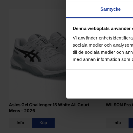
Samtycke
15%
Denna webbplats använder 
Vi använder enhetsidentifierar
sociala medier och analysera 
till de sociala medier och a
med annan information som du 
Asics Gel Challenger 15 White All Court
WILSON Pro 
Mens - 2026
Info
Köp
Info