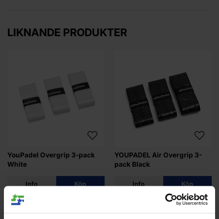
LIKNANDE PRODUKTER
YouPadel Overgrip 3-pack
YOUPADEL Air Overgrip 3-
White
pack Black
Info
Köp
Info
Köp