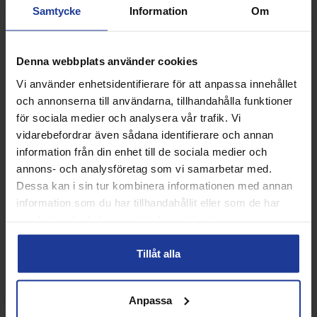
Samtycke
Information
Om
ANDRA KÖPTE ÄVEN
Denna webbplats använder cookies
Vi använder enhetsidentifierare för att anpassa innehållet
och annonserna till användarna, tillhandahålla funktioner
35%
23%
för sociala medier och analysera vår trafik. Vi
vidarebefordrar även sådana identifierare och annan
information från din enhet till de sociala medier och
annons- och analysföretag som vi samarbetar med.
Dessa kan i sin tur kombinera informationen med annan
information som du har tillhandahållit eller som de har
samlat in när du har använt deras tjänster.
RS Pro Edition Tennisbollar
RS Pro Edition Tennisbollar 9
Tillåt alla
18 rör
rör
Info
Köp
Info
Köp
Anpassa