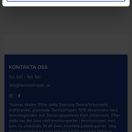
KONTAKTA OSS
Tel:
031 - 168 100
info@tennisshopen.se
Thomas Wallén (Före detta Svenska Tennisförbundets
ordförande) grundade Tennisshopen 1976 tillsammans med
tennislegenden och Daviscupspelaren Kjell Johansson. Efter
detta har det bara varit tennisexperter i tennisshopen men
som nu utvecklats till att även innefatta padelexperter. Idag
drivs tennisshopen utav tidigare top10-spelaren Magnus