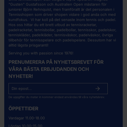
"Gusten" Gustafsson och Australien Open mästaren för
juniorer Björn Rehnquist, men framförallt är det personalen i
Tennisshopen som driver shopen vidare i god anda och med
kundfokus. Vi har koll på det senaste inom tennis och padel.
Hos oss hittar du ett brett utbud av
tennisracketar
,
padelracketar, tennisbollar, padelbollar, tennisskor, padelskor,
tenniskläder, padelkläder, tennisväskor, padelväskor, övriga
tillbehör för tennisspelare och padelspelare. Dessutom har vi
alltid lägsta prisgaranti!
Serving you with passion since 1976!
PRENUMERERA PÅ NYHETSBREVET FÖR
VÅRA BÄSTA ERBJUDANDEN OCH
NYHETER!
De uppgifter du matar in kommer endast användas till våra nyhetsbrev.
ÖPPETTIDER
Vardagar 11.00-18.00
Lördag 10.00-15.00