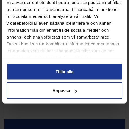
Vi använder enhetsidentifierare för att anpassa innehållet
och annonserna till användarna, tillhandahålla funktioner
för sociala medier och analysera vår trafik. Vi
vidarebefordrar även sådana identifierare och annan
information från din enhet till de sociala medier och
BABOLAT RPM Soft
Babolat RPM Blast Rough
annons- och analysföretag som vi samarbetar med.
Black 200m
Dessa kan i sin tur kombinera informationen med annan
information som du har tillhandahållit eller som de har
Info
Köp
Info
Köp
samlat in när du har använt deras tjänster.
Tillåt alla
Anpassa