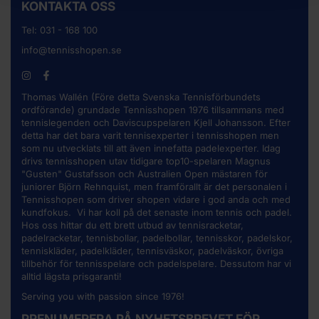
KONTAKTA OSS
Tel:
031 - 168 100
info@tennisshopen.se
Thomas Wallén (Före detta Svenska Tennisförbundets
ordförande) grundade Tennisshopen 1976 tillsammans med
tennislegenden och Daviscupspelaren Kjell Johansson. Efter
detta har det bara varit tennisexperter i tennisshopen men
som nu utvecklats till att även innefatta padelexperter. Idag
drivs tennisshopen utav tidigare top10-spelaren Magnus
"Gusten" Gustafsson och Australien Open mästaren för
juniorer Björn Rehnquist, men framförallt är det personalen i
Tennisshopen som driver shopen vidare i god anda och med
kundfokus. Vi har koll på det senaste inom tennis och padel.
Hos oss hittar du ett brett utbud av
tennisracketar
,
padelracketar, tennisbollar, padelbollar, tennisskor, padelskor,
tenniskläder, padelkläder, tennisväskor, padelväskor, övriga
tillbehör för tennisspelare och padelspelare. Dessutom har vi
alltid lägsta prisgaranti!
Serving you with passion since 1976!
PRENUMERERA PÅ NYHETSBREVET FÖR