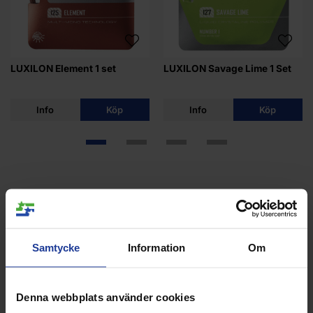
LUXILON Element 1 set
LUXILON Savage Lime 1 Set
Info
Köp
Info
Köp
ANDRA KÖPTE ÄVEN
Samtycke
Information
Om
13%
25%
Denna webbplats använder cookies