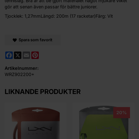
tennislag. Bra är att de gjort materialet något mjukare vilket
gör att senan även passar för bättre juniorer.
Tjocklek: 1,27mmLängd: 200m (17 racketar)Färg: Vit
Spara som favorit
Facebook
X
Email
Pinterest
Artikelnummer:
WRZ902200+
LIKNANDE PRODUKTER
20%