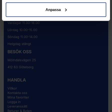
De uppgifter du matar in kommer endast användas till våra nyhetsbrev.
Anpassa
ÖPPETTIDER
Vardagar 11.00-18.00
Lördag 10.00-15.00
Söndag 11.00-14.00
Helgdag stängt
BESÖK OSS
Mölndalsvägen 25
412 63 Göteborg
HANDLA
Villkor
Kontakta oss
Mina favoriter
Logga in
Leveranssätt
Returer & Byten