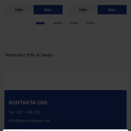
Info
Köp
Info
Köp
Tennisskor ifrån K-Swiss
KONTAKTA OSS
Tel:
031 - 168 100
info@tennisshopen.se