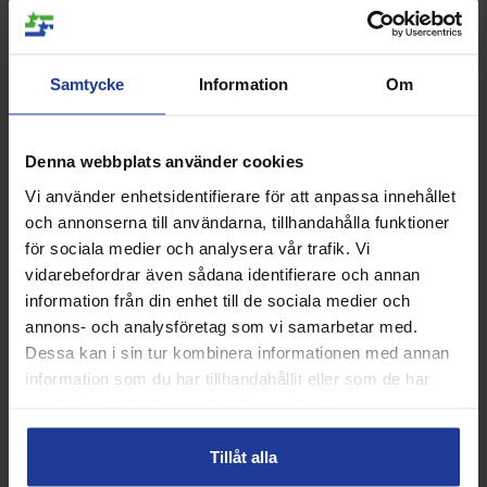
Thomas Wallén (Före detta Svenska Tennisförbundets
ordförande) grundade Tennisshopen 1976 tillsammans med
tennislegenden och Daviscupspelaren Kjell Johansson. Efter
Samtycke
Information
Om
detta har det bara varit tennisexperter i tennisshopen men
som nu utvecklats till att även innefatta padelexperter. Idag
drivs tennisshopen utav tidigare top10-spelaren Magnus
"Gusten" Gustafsson och Australien Open mästaren för
Denna webbplats använder cookies
juniorer Björn Rehnquist, men framförallt är det personalen i
Tennisshopen som driver shopen vidare i god anda och med
Vi använder enhetsidentifierare för att anpassa innehållet
kundfokus. Vi har koll på det senaste inom tennis och padel.
och annonserna till användarna, tillhandahålla funktioner
Hos oss hittar du ett brett utbud av
tennisracketar
,
för sociala medier och analysera vår trafik. Vi
padelracketar, tennisbollar, padelbollar, tennisskor, padelskor,
tenniskläder, padelkläder, tennisväskor, padelväskor, övriga
vidarebefordrar även sådana identifierare och annan
tillbehör för tennisspelare och padelspelare. Dessutom har vi
information från din enhet till de sociala medier och
alltid lägsta prisgaranti!
annons- och analysföretag som vi samarbetar med.
Serving you with passion since 1976!
Dessa kan i sin tur kombinera informationen med annan
PRENUMERERA PÅ NYHETSBREVET FÖR
information som du har tillhandahållit eller som de har
VÅRA BÄSTA ERBJUDANDEN OCH
samlat in när du har använt deras tjänster.
NYHETER!
Tillåt alla