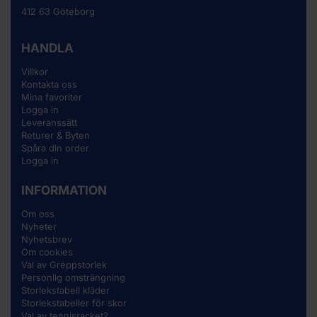
412 63 Göteborg
HANDLA
Villkor
Kontakta oss
Mina favoriter
Logga in
Leveranssätt
Returer & Byten
Spåra din order
Logga in
INFORMATION
Om oss
Nyheter
Nyhetsbrev
Om cookies
Val av Greppstorlek
Personlig omsträngning
Storlekstabell kläder
Storlekstabeller för skor
Val av tennisracket?