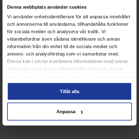
Denna webbplats använder cookies
41%
Vi använder enhetsidentifierare för att anpassa innehållet
och annonserna till användarna, tillhandahålla funktioner
för sociala medier och analysera vår trafik. Vi
vidarebefordrar även sådana identifierare och annan
information från din enhet till de sociala medier och
annons- och analysföretag som vi samarbetar med.
Dessa kan i sin tur kombinera informationen med annan
Nike Dri-FIT Club Cap Metal
Moja Junior X-top Svart
information som du har tillhandahållit eller som de har
Swoosh Navy Jr
samlat in när du har använt deras tjänster.
Info
Köp
Info
Köp
Tillåt alla
Anpassa