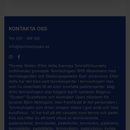
KONTAKTA OSS
Tel:
031 - 168 100
info@tennisshopen.se
Thomas Wallén (Före detta Svenska Tennisförbundets
ordförande) grundade Tennisshopen 1976 tillsammans med
tennislegenden och Daviscupspelaren Kjell Johansson. Efter
detta har det bara varit tennisexperter i tennisshopen men
som nu utvecklats till att även innefatta padelexperter. Idag
drivs tennisshopen utav tidigare top10-spelaren Magnus
"Gusten" Gustafsson och Australien Open mästaren för
juniorer Björn Rehnquist, men framförallt är det personalen i
Tennisshopen som driver shopen vidare i god anda och med
kundfokus. Vi har koll på det senaste inom tennis och padel.
Hos oss hittar du ett brett utbud av
tennisracketar
,
padelracketar, tennisbollar, padelbollar, tennisskor, padelskor,
tenniskläder, padelkläder, tennisväskor, padelväskor, övriga