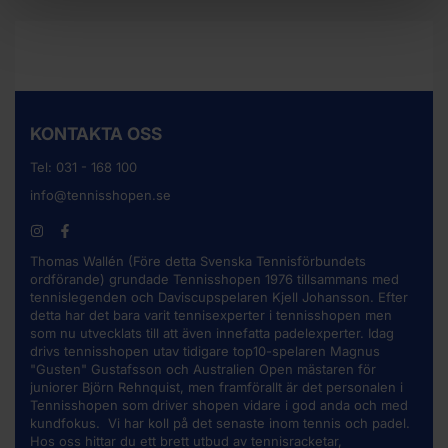
KONTAKTA OSS
Tel:
031 - 168 100
info@tennisshopen.se
Thomas Wallén (Före detta Svenska Tennisförbundets
ordförande) grundade Tennisshopen 1976 tillsammans med
tennislegenden och Daviscupspelaren Kjell Johansson. Efter
detta har det bara varit tennisexperter i tennisshopen men
som nu utvecklats till att även innefatta padelexperter. Idag
drivs tennisshopen utav tidigare top10-spelaren Magnus
"Gusten" Gustafsson och Australien Open mästaren för
juniorer Björn Rehnquist, men framförallt är det personalen i
Tennisshopen som driver shopen vidare i god anda och med
kundfokus. Vi har koll på det senaste inom tennis och padel.
Hos oss hittar du ett brett utbud av
tennisracketar
,