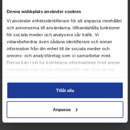
Denna webbplats använder cookies
15%
18%
Vi använder enhetsidentifierare för att anpassa innehållet
och annonserna till användarna, tillhandahålla funktioner
för sociala medier och analysera vår trafik. Vi
vidarebefordrar även sådana identifierare och annan
information från din enhet till de sociala medier och
annons- och analysföretag som vi samarbetar med.
Dessa kan i sin tur kombinera informationen med annan
information som du har tillhandahållit eller som de har
Asics Gel-Resolution X
WILSON Tour Premier All
samlat in när du har använt deras tjänster.
Allcourt White Women - 2026
Court 1 Rör
Info
Köp
Info
Köp
Tillåt alla
Anpassa