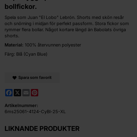
bollfickor.
Spela som Juan "El Lobo" Lebrón. Shorts med skön resår
och snörning i midjan för perfekt passform. Stora fickor som
rymmer flera bollar. Något kortare längd än Babolats övriga
shorts.
Material:
100% återvunnen polyester
Färg: Blå (Cyan Blue)
Spara som favorit
Facebook
X
Email
Pinterest
Artikelnummer:
6ms25061-4124-CyBl-25-XL
LIKNANDE PRODUKTER