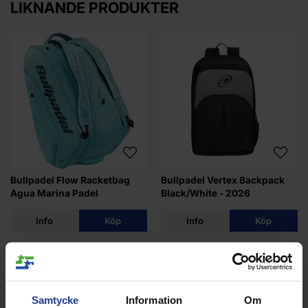
LIKNANDE PRODUKTER
Bullpadel Flow Racketbag
Bullpadel Vertex Backpack
Agua Marina Padel
Black/White - 2026
Info
Köp
Info
Köp
Samtycke
Information
Om