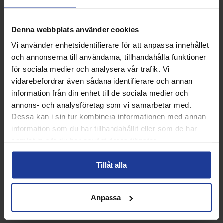
ANDRA KÖPTE ÄVEN
Denna webbplats använder cookies
Vi använder enhetsidentifierare för att anpassa innehållet
12%
och annonserna till användarna, tillhandahålla funktioner
för sociala medier och analysera vår trafik. Vi
vidarebefordrar även sådana identifierare och annan
information från din enhet till de sociala medier och
annons- och analysföretag som vi samarbetar med.
Dessa kan i sin tur kombinera informationen med annan
information som du har tillhandahållit eller som de har
samlat in när du har använt deras tjänster.
TRETORN Serie+ Tour Padel x
Yonex Pro Performance
9 rör
Racquet Bag Cobolt Blue x12
Tillåt alla
Info
Köp
Info
Köp
Anpassa