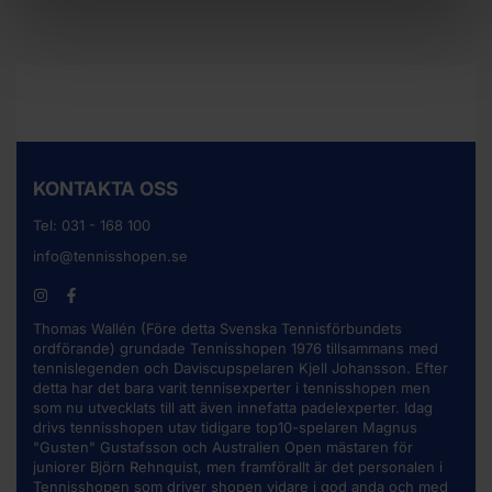
KONTAKTA OSS
Tel:
031 - 168 100
info@tennisshopen.se
Thomas Wallén (Före detta Svenska Tennisförbundets
ordförande) grundade Tennisshopen 1976 tillsammans med
tennislegenden och Daviscupspelaren Kjell Johansson. Efter
detta har det bara varit tennisexperter i tennisshopen men
som nu utvecklats till att även innefatta padelexperter. Idag
drivs tennisshopen utav tidigare top10-spelaren Magnus
"Gusten" Gustafsson och Australien Open mästaren för
juniorer Björn Rehnquist, men framförallt är det personalen i
Tennisshopen som driver shopen vidare i god anda och med