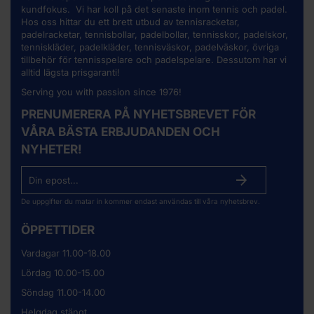
kundfokus. Vi har koll på det senaste inom tennis och padel.
Hos oss hittar du ett brett utbud av
tennisracketar
,
padelracketar, tennisbollar, padelbollar, tennisskor, padelskor,
tenniskläder, padelkläder, tennisväskor, padelväskor, övriga
tillbehör för tennisspelare och padelspelare. Dessutom har vi
alltid lägsta prisgaranti!
Serving you with passion since 1976!
PRENUMERERA PÅ NYHETSBREVET FÖR
VÅRA BÄSTA ERBJUDANDEN OCH
NYHETER!
De uppgifter du matar in kommer endast användas till våra nyhetsbrev.
ÖPPETTIDER
Vardagar 11.00-18.00
Lördag 10.00-15.00
Söndag 11.00-14.00
Helgdag stängt