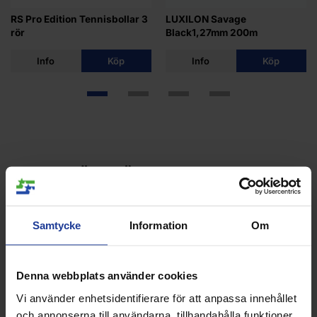
RS Pro Edition Tennisbollar 3
LUXILON Savage
rör
Black1,27mm 200m
Info
Köp
Info
Köp
ANDRA KÖPTE ÄVEN
27%
23%
Samtycke
Information
Om
Denna webbplats använder cookies
Vi använder enhetsidentifierare för att anpassa innehållet
och annonserna till användarna, tillhandahålla funktioner