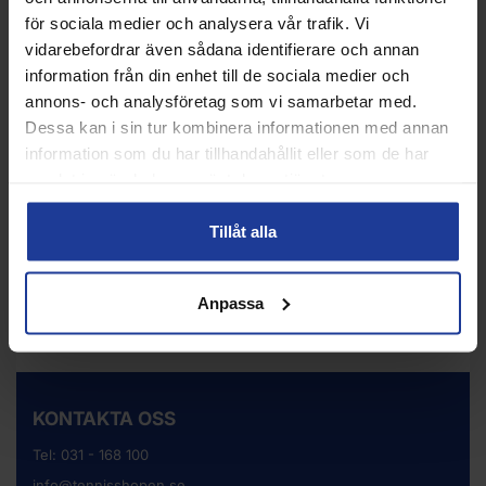
för sociala medier och analysera vår trafik. Vi
vidarebefordrar även sådana identifierare och annan
RS All Court Black 1 Rör
RS Tour Edition 18 Rör
information från din enhet till de sociala medier och
annons- och analysföretag som vi samarbetar med.
Info
Köp
Info
Köp
Dessa kan i sin tur kombinera informationen med annan
information som du har tillhandahållit eller som de har
samlat in när du har använt deras tjänster.
Tillåt alla
Anpassa
KONTAKTA OSS
Tel:
031 - 168 100
info@tennisshopen.se