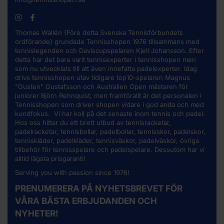
Thomas Wallén (Före detta Svenska Tennisförbundets
ordförande) grundade Tennisshopen 1976 tillsammans med
tennislegenden och Daviscupspelaren Kjell Johansson. Efter
detta har det bara varit tennisexperter i tennisshopen men
som nu utvecklats till att även innefatta padelexperter. Idag
drivs tennisshopen utav tidigare top10-spelaren Magnus
"Gusten" Gustafsson och Australien Open mästaren för
juniorer Björn Rehnquist, men framförallt är det personalen i
Tennisshopen som driver shopen vidare i god anda och med
kundfokus. Vi har koll på det senaste inom tennis och padel.
Hos oss hittar du ett brett utbud av
tennisracketar
,
padelracketar, tennisbollar, padelbollar, tennisskor, padelskor,
tenniskläder, padelkläder, tennisväskor, padelväskor, övriga
tillbehör för tennisspelare och padelspelare. Dessutom har vi
alltid lägsta prisgaranti!
Serving you with passion since 1976!
PRENUMERERA PÅ NYHETSBREVET FÖR
VÅRA BÄSTA ERBJUDANDEN OCH
NYHETER!