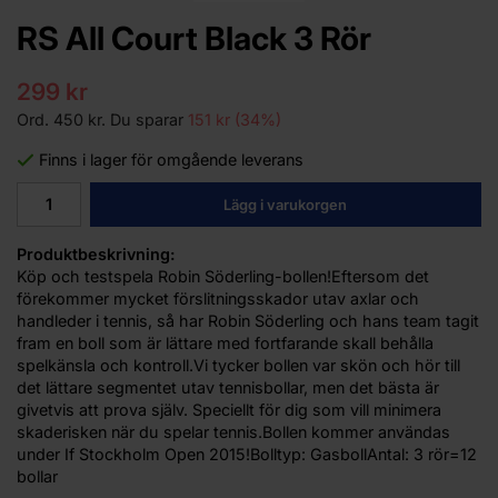
RS All Court Black 3 Rör
299 kr
Ord.
450 kr
. Du sparar
151 kr
(
34
%)
Finns i lager för omgående leverans
Lägg i varukorgen
Produktbeskrivning:
Köp och testspela Robin Söderling-bollen!Eftersom det
förekommer mycket förslitningsskador utav axlar och
handleder i tennis, så har Robin Söderling och hans team tagit
fram en boll som är lättare med fortfarande skall behålla
spelkänsla och kontroll.Vi tycker bollen var skön och hör till
det lättare segmentet utav tennisbollar, men det bästa är
givetvis att prova själv. Speciellt för dig som vill minimera
skaderisken när du spelar tennis.Bollen kommer användas
under If Stockholm Open 2015!Bolltyp: GasbollAntal: 3 rör=12
bollar