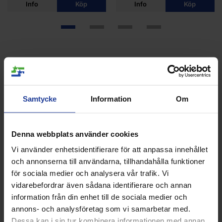
Info
Köp
Info
Köp
ANDRA KÖPTE ÄVEN
Samtycke
Information
Om
Denna webbplats använder cookies
Vi använder enhetsidentifierare för att anpassa innehållet
och annonserna till användarna, tillhandahålla funktioner
för sociala medier och analysera vår trafik. Vi
vidarebefordrar även sådana identifierare och annan
information från din enhet till de sociala medier och
Nike Court dri-Fit Victory
NIKE Court DriFit Polo Brown
annons- och analysföretag som vi samarbetar med.
Shorts 7 tum Lime Mens
Mens
Dessa kan i sin tur kombinera informationen med annan