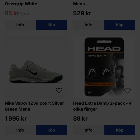
Overgrip White
Mens
85 kr
529 kr
99 kr
Info
Köp
Info
Köp
Nike Vapor 12 Allcourt Silver
Head Extra Damp 2-pack - 4
Green Mens
olika färger
1 995 kr
89 kr
Info
Köp
Info
Köp