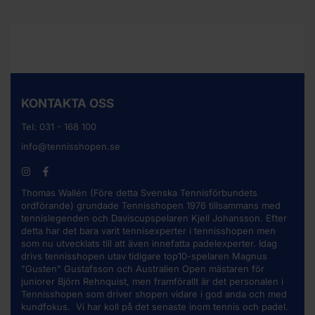
KONTAKTA OSS
Tel:
031 - 168 100
info@tennisshopen.se
Thomas Wallén (Före detta Svenska Tennisförbundets
ordförande) grundade Tennisshopen 1976 tillsammans med
tennislegenden och Daviscupspelaren Kjell Johansson. Efter
detta har det bara varit tennisexperter i tennisshopen men
som nu utvecklats till att även innefatta padelexperter. Idag
drivs tennisshopen utav tidigare top10-spelaren Magnus
"Gusten" Gustafsson och Australien Open mästaren för
juniorer Björn Rehnquist, men framförallt är det personalen i
Tennisshopen som driver shopen vidare i god anda och med
kundfokus. Vi har koll på det senaste inom tennis och padel.