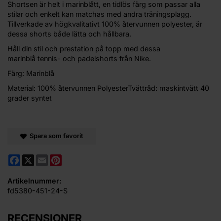
Shortsen är helt i marinblått, en tidlös färg som passar alla
stilar och enkelt kan matchas med andra träningsplagg.
Tillverkade av högkvalitativt 100% återvunnen polyester, är
dessa shorts både lätta och hållbara.
Håll din stil och prestation på topp med dessa
marinblå tennis- och padelshorts från Nike.
Färg: Marinblå
Material: 100% återvunnen PolyesterTvättråd: maskintvätt 40
grader syntet
Spara som favorit
Facebook
X
Email
Pinterest
Artikelnummer:
fd5380-451-24-S
RECENSIONER