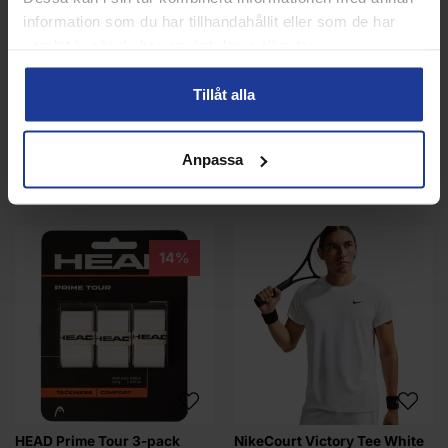
information som du har tillhandahållit eller som de har
Info
Köp
Info
Köp
samlat in när du har använt deras tjänster.
Tillåt alla
Anpassa
ANDRA KÖPTE ÄVEN
14%
HEAD Prime Tour 3-pack
NikeCourt Victory Tee White