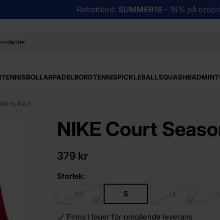
Rabattkod:
SUMMER16
– 16% på ordpri
R
TENNISBOLLAR
PADEL
BORDTENNIS
PICKLEBALL
SQUASH
BADMINT
 Mens Red
NIKE Court Seaso
379 kr
Storlek:
S
XS
M
Finns i lager för omgående leverans