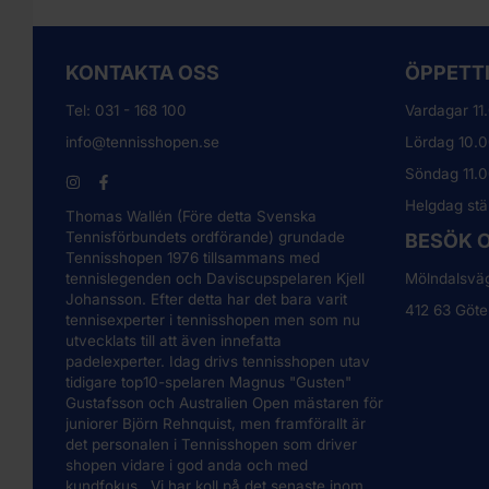
KONTAKTA OSS
ÖPPET
Tel:
031 - 168 100
Vardagar 11
info@tennisshopen.se
Lördag 10.0
Söndag 11.
Helgdag stä
Thomas Wallén (Före detta Svenska
Tennisförbundets ordförande) grundade
BESÖK 
Tennisshopen 1976 tillsammans med
tennislegenden och Daviscupspelaren Kjell
Mölndalsvä
Johansson. Efter detta har det bara varit
412 63 Göte
tennisexperter i tennisshopen men som nu
utvecklats till att även innefatta
padelexperter. Idag drivs tennisshopen utav
tidigare top10-spelaren Magnus "Gusten"
Gustafsson och Australien Open mästaren för
juniorer Björn Rehnquist, men framförallt är
det personalen i Tennisshopen som driver
shopen vidare i god anda och med
kundfokus. Vi har koll på det senaste inom