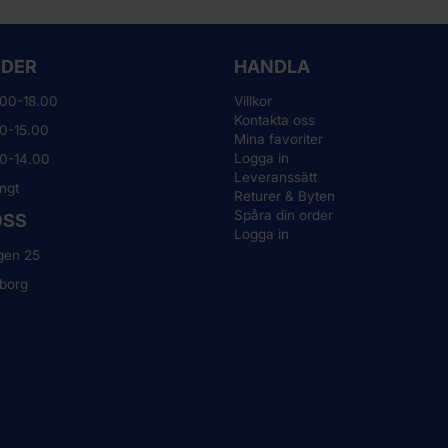
TIDER
HANDLA
.00-18.00
Villkor
Kontakta oss
0-15.00
Mina favoriter
Logga in
00-14.00
Leveranssätt
ngt
Returer & Byten
Spåra din order
OSS
Logga in
gen 25
borg