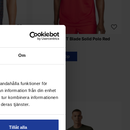
vy Mens
NIKE Court Dri FIT Blade Solid Polo Red
N
Mens
Om
Info
Köp
andahålla funktioner för
n information från din enhet
 tur kombinera informationen
deras tjänster.
29%
Tillåt alla