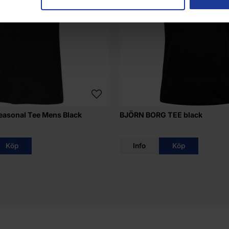
easonal Tee Mens Black
BJÖRN BORG TEE black
Köp
Info
Köp