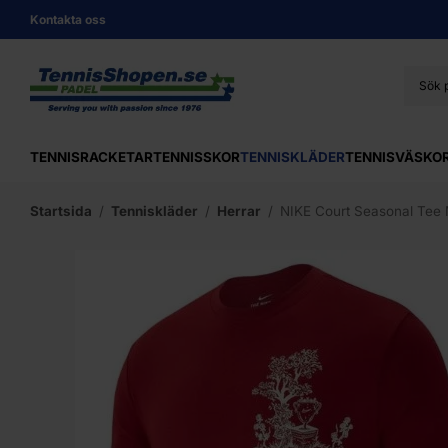
Kontakta oss
TENNISRACKETAR
TENNISSKOR
TENNISKLÄDER
TENNISVÄSKO
Startsida
/
Tenniskläder
/
Herrar
/
NIKE Court Seasonal Tee