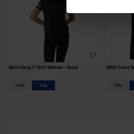
Björn Borg T-Shirt Women - Black
NIKE Court S
Info
Köp
Info