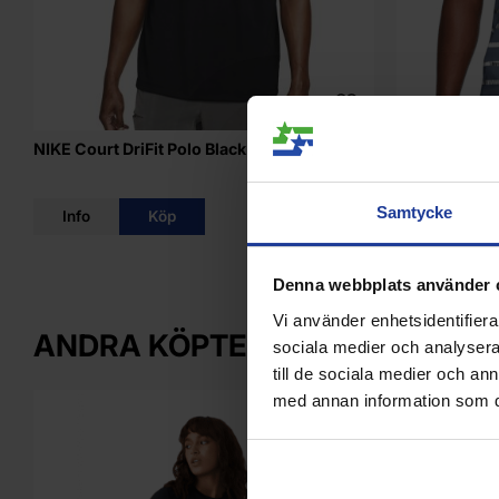
NIKE Court DriFit Polo Black Mens
NIKE Court Dr
Mens
Samtycke
Info
Köp
Info
Denna webbplats använder 
Vi använder enhetsidentifierar
ANDRA KÖPTE ÄVEN
sociala medier och analysera 
till de sociala medier och a
med annan information som du 