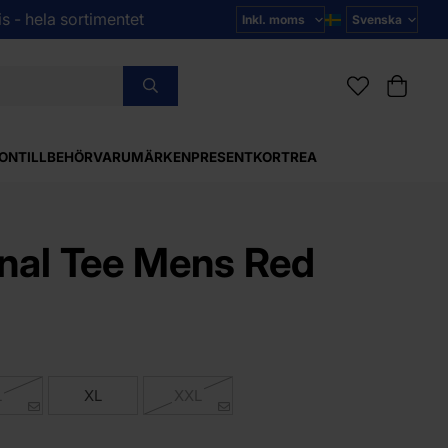
s - hela sortimentet
ON
TILLBEHÖR
VARUMÄRKEN
PRESENTKORT
REA
nal Tee Mens Red
L
XL
XXL