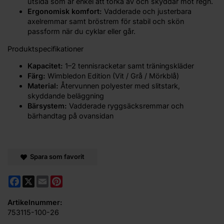
utsida som är enkel att torka av och skyddar mot regn.
Ergonomisk komfort:
Vadderade och justerbara
axelremmar samt bröstrem för stabil och skön
passform när du cyklar eller går.
Produktspecifikationer
Kapacitet:
1–2 tennisracketar samt träningskläder
Färg:
Wimbledon Edition (Vit / Grå / Mörkblå)
Material:
Återvunnen polyester med slitstark,
skyddande beläggning
Bärsystem:
Vadderade ryggsäcksremmar och
bärhandtag på ovansidan
Spara som favorit
Facebook
X
Email
Pinterest
Artikelnummer:
753115-100-26