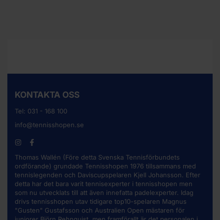
KONTAKTA OSS
Tel:
031 - 168 100
info@tennisshopen.se
Thomas Wallén (Före detta Svenska Tennisförbundets
ordförande) grundade Tennisshopen 1976 tillsammans med
tennislegenden och Daviscupspelaren Kjell Johansson. Efter
detta har det bara varit tennisexperter i tennisshopen men
som nu utvecklats till att även innefatta padelexperter. Idag
drivs tennisshopen utav tidigare top10-spelaren Magnus
"Gusten" Gustafsson och Australien Open mästaren för
juniorer Björn Rehnquist, men framförallt är det personalen i