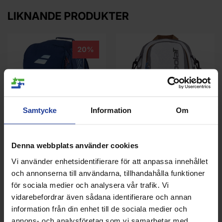
LIKNANDE PRODUKTER
20%
Samtycke
Information
Om
Babolat Backpack Pure Drive
Babolat Cooler Bag
Denna webbplats använder cookies
- 2025
Wimbledon
Vi använder enhetsidentifierare för att anpassa innehållet
Info
Köp
Info
Köp
och annonserna till användarna, tillhandahålla funktioner
för sociala medier och analysera vår trafik. Vi
vidarebefordrar även sådana identifierare och annan
information från din enhet till de sociala medier och
annons- och analysföretag som vi samarbetar med.