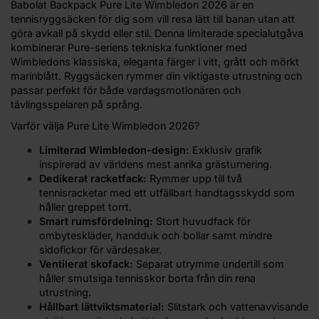
Babolat Backpack Pure Lite Wimbledon 2026 är en
tennisryggsäcken för dig som vill resa lätt till banan utan att
göra avkall på skydd eller stil. Denna limiterade specialutgåva
kombinerar Pure-seriens tekniska funktioner med
Wimbledons klassiska, eleganta färger i vitt, grått och mörkt
marinblått. Ryggsäcken rymmer din viktigaste utrustning och
passar perfekt för både vardagsmotionären och
tävlingsspelaren på språng.
Varför välja Pure Lite Wimbledon 2026?
Limiterad Wimbledon-design:
Exklusiv grafik
inspirerad av världens mest anrika grästurnering.
Dedikerat racketfack:
Rymmer upp till två
tennisracketar med ett utfällbart handtagsskydd som
håller greppet torrt.
Smart rumsfördelning:
Stort huvudfack för
ombyteskläder, handduk och bollar samt mindre
sidofickor för värdesaker.
Ventilerat skofack:
Separat utrymme undertill som
håller smutsiga tennisskor borta från din rena
utrustning.
Hållbart lättviktsmaterial:
Slitstark och vattenavvisande