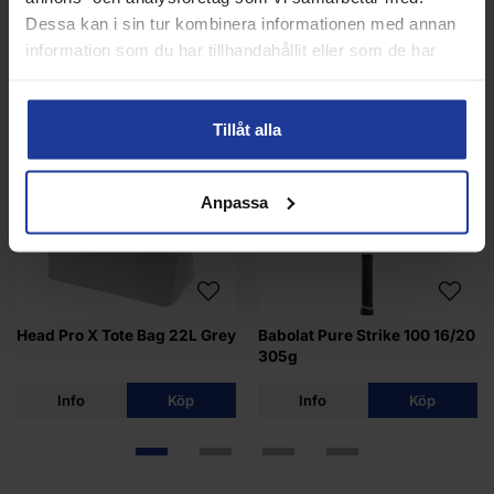
Dessa kan i sin tur kombinera informationen med annan
information som du har tillhandahållit eller som de har
ANDRA KÖPTE ÄVEN
samlat in när du har använt deras tjänster.
Tillåt alla
18%
52%
Anpassa
Head Pro X Tote Bag 22L Grey
Babolat Pure Strike 100 16/20
305g
Info
Köp
Info
Köp