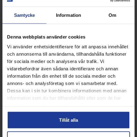
Artikelnummer:
Samtycke
Information
Om
221024-ltd-24
LIKNANDE PRODUKTER
Denna webbplats använder cookies
Vi använder enhetsidentifierare för att anpassa innehållet
och annonserna till användarna, tillhandahålla funktioner
18%
18%
för sociala medier och analysera vår trafik. Vi
vidarebefordrar även sådana identifierare och annan
information från din enhet till de sociala medier och
annons- och analysföretag som vi samarbetar med.
Dessa kan i sin tur kombinera informationen med annan
information som du har tillhandahållit eller som de har
samlat in när du har använt deras tjänster.
Adidas Metalbone - 2026
Adidas Metalbone Control -
2026
Tillåt alla
Info
Köp
Info
Köp