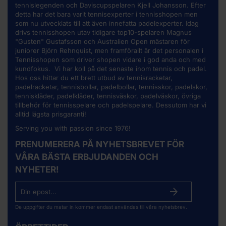
tennislegenden och Daviscupspelaren Kjell Johansson. Efter
detta har det bara varit tennisexperter i tennisshopen men
som nu utvecklats till att även innefatta padelexperter. Idag
drivs tennisshopen utav tidigare top10-spelaren Magnus
"Gusten" Gustafsson och Australien Open mästaren för
juniorer Björn Rehnquist, men framförallt är det personalen i
Tennisshopen som driver shopen vidare i god anda och med
kundfokus. Vi har koll på det senaste inom tennis och padel.
Hos oss hittar du ett brett utbud av
tennisracketar
,
padelracketar, tennisbollar, padelbollar, tennisskor, padelskor,
tenniskläder, padelkläder, tennisväskor, padelväskor, övriga
tillbehör för tennisspelare och padelspelare. Dessutom har vi
alltid lägsta prisgaranti!
Serving you with passion since 1976!
PRENUMERERA PÅ NYHETSBREVET FÖR
VÅRA BÄSTA ERBJUDANDEN OCH
NYHETER!
De uppgifter du matar in kommer endast användas till våra nyhetsbrev.