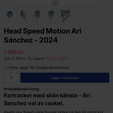
Head Speed Motion Ari
Sánchez - 2024
1 989 kr
Ord.
2 795 kr
. Du sparar
806 kr
(
29
%)
Finns i lager för omgående leverans
Lägg i varukorgen
Produktbeskrivning:
Fartracket med skön känsla - Ari
Sanchez val av racket.
Heads nya Speed-serie bygger vidare på den så omtyckta