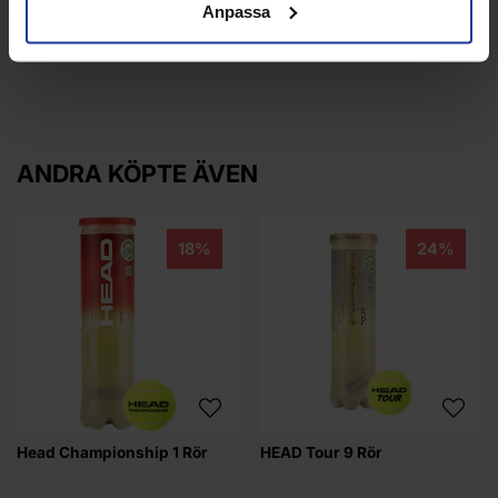
Anpassa
ANDRA KÖPTE ÄVEN
18%
24%
Head Championship 1 Rör
HEAD Tour 9 Rör