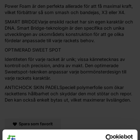
Power Foam är den perfekta allierade för att få maximal kraft,
vilket förbättrar så som smash och bandejas, X3 eller X4.
SMART BRIDGEVarje enskild racket har sin egen karaktär och
DNA. Smart Bridge-teknologin är den specifika och unika
utvecklingen av okområdets konstruktion för att ge olika
fördelar anpassade till varje rackets behov.
OPTIMERAD SWEET SPOT
Identiteten för varje racket är unik; vissa kännetecknas av
kontroll och precision, andra av makt. Den optimerade
Sweetspot-tekniken anpassar varje borrmönsterdesign till
varje rackets karaktär.
ANTICHOCK SKIN PADELSpeciell polymerfolie som ökar
rackettens hållbarhet och skyddar den mot stötar och repor.
Den kan också enkelt bytas ut, vilket maximerar livslängden.
Spara som favorit
Facebook
X
Email
Pinterest