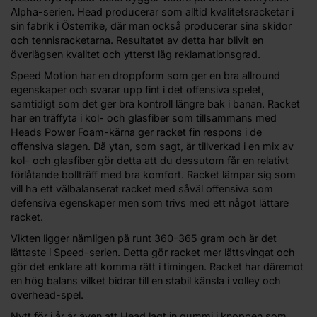
Alpha-serien. Head producerar som alltid kvalitetsracketar i
sin fabrik i Österrike, där man också producerar sina skidor
och tennisracketarna. Resultatet av detta har blivit en
överlägsen kvalitet och ytterst låg reklamationsgrad.
Speed Motion har en droppform som ger en bra allround
egenskaper och svarar upp fint i det offensiva spelet,
samtidigt som det ger bra kontroll längre bak i banan. Racket
har en träffyta i kol- och glasfiber som tillsammans med
Heads Power Foam-kärna ger racket fin respons i de
offensiva slagen. Då ytan, som sagt, är tillverkad i en mix av
kol- och glasfiber gör detta att du dessutom får en relativt
förlåtande bollträff med bra komfort. Racket lämpar sig som
vill ha ett välbalanserat racket med såväl offensiva som
defensiva egenskaper men som trivs med ett något lättare
racket.
Vikten ligger nämligen på runt 360-365 gram och är det
lättaste i Speed-serien. Detta gör racket mer lättsvingat och
gör det enklare att komma rätt i timingen. Racket har däremot
en hög balans vilket bidrar till en stabil känsla i volley och
overhead-spel.
Nytt för i år är även att Head lagt in gummi i knoppen som