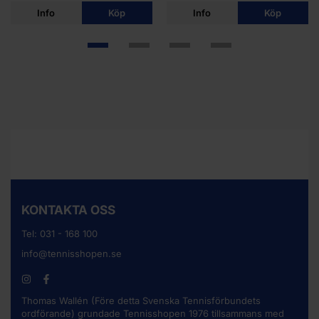
Info
Köp
Info
Köp
KONTAKTA OSS
Tel:
031 - 168 100
info@tennisshopen.se
Thomas Wallén (Före detta Svenska Tennisförbundets
ordförande) grundade Tennisshopen 1976 tillsammans med