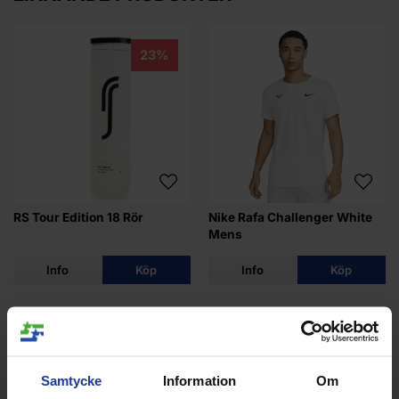
23%
RS Tour Edition 18 Rör
Nike Rafa Challenger White
Mens
Info
Köp
Info
Köp
Samtycke
Information
Om