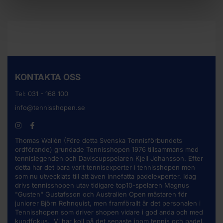
KONTAKTA OSS
Tel:
031 - 168 100
info@tennisshopen.se
Thomas Wallén (Före detta Svenska Tennisförbundets
ordförande) grundade Tennisshopen 1976 tillsammans med
tennislegenden och Daviscupspelaren Kjell Johansson. Efter
detta har det bara varit tennisexperter i tennisshopen men
som nu utvecklats till att även innefatta padelexperter. Idag
drivs tennisshopen utav tidigare top10-spelaren Magnus
"Gusten" Gustafsson och Australien Open mästaren för
juniorer Björn Rehnquist, men framförallt är det personalen i
Tennisshopen som driver shopen vidare i god anda och med
kundfokus. Vi har koll på det senaste inom tennis och padel.