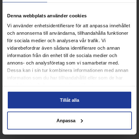
ANDRA KÖPTE ÄVEN
Denna webbplats använder cookies
Vi använder enhetsidentifierare för att anpassa innehållet
35%
och annonserna till användarna, tillhandahålla funktioner
för sociala medier och analysera vår trafik. Vi
vidarebefordrar även sådana identifierare och annan
information från din enhet till de sociala medier och
annons- och analysföretag som vi samarbetar med.
Dessa kan i sin tur kombinera informationen med annan
information som du har tillhandahållit eller som de har
Xylocap Liniment Strong
RS Pro Edition Tennisbollar
samlat in när du har använt deras tjänster.
50ml
18 rör
Tillåt alla
Info
Köp
Info
Köp
Anpassa