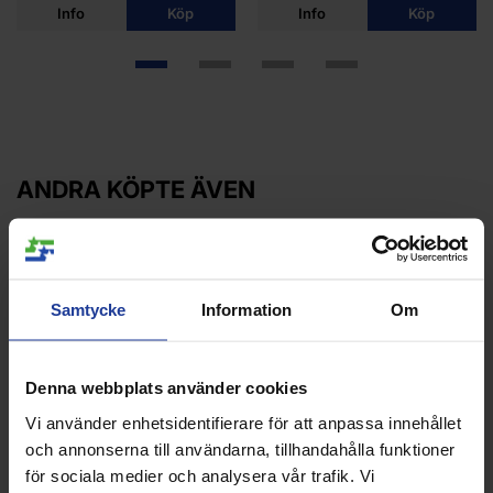
Info
Köp
Info
Köp
ANDRA KÖPTE ÄVEN
25%
Samtycke
Information
Om
Denna webbplats använder cookies
Vi använder enhetsidentifierare för att anpassa innehållet
och annonserna till användarna, tillhandahålla funktioner
BIDI BADU Bella Teck V-Neck
Nike Court Heritage Pants
för sociala medier och analysera vår trafik. Vi
Turquoise
Black Mens