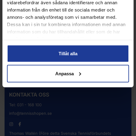
vidarebefordrar även sådana identifierare och annan
information från din enhet till de sociala medier och
Info
Köp
Info
Köp
annons- och analysföretag som vi samarbetar med.
Dessa kan i sin tur kombinera informationen med annan
information som du har tillhandahållit eller som de har
samlat in när du har använt deras tjänster.
Tillåt alla
Anpassa
KONTAKTA OSS
Tel:
031 - 168 100
info@tennisshopen.se
Thomas Wallén (Före detta Svenska Tennisförbundets