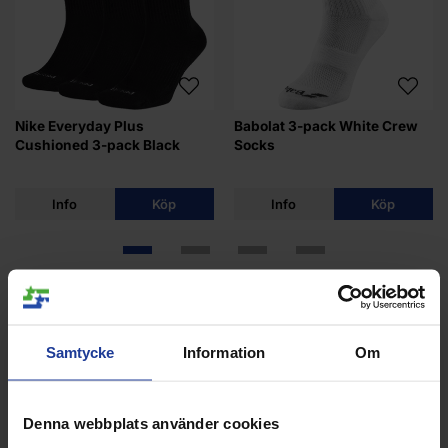
Nike Everyday Plus
Babolat 3-pack White Crew
Cushioned 3-pack Black
Socks
Info
Köp
Info
Köp
Samtycke
Information
Om
ANDRA KÖPTE ÄVEN
Denna webbplats använder cookies