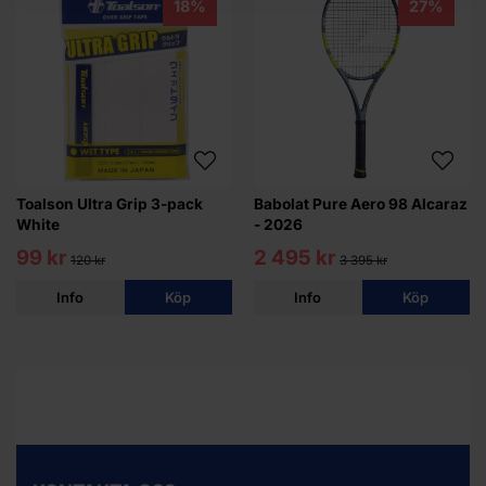
18%
27%
Toalson Ultra Grip 3-pack
Babolat Pure Aero 98 Alcaraz
White
- 2026
99 kr
2 495 kr
120 kr
3 395 kr
Info
Köp
Info
Köp