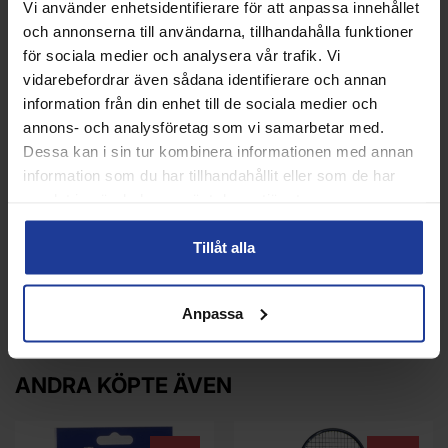
Vi använder enhetsidentifierare för att anpassa innehållet
och annonserna till användarna, tillhandahålla funktioner
för sociala medier och analysera vår trafik. Vi
vidarebefordrar även sådana identifierare och annan
information från din enhet till de sociala medier och
annons- och analysföretag som vi samarbetar med.
Dessa kan i sin tur kombinera informationen med annan
Nike Court dri-Fit Victory
NIKE Victory Tank Navy
information som du har tillhandahållit eller som de har
Shorts 7 tum Navy
Women
samlat in när du har använt deras tjänster.
Info
Köp
Info
Köp
Tillåt alla
Anpassa
ANDRA KÖPTE ÄVEN