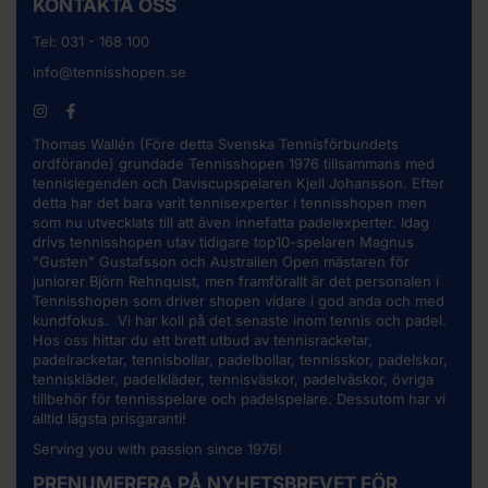
KONTAKTA OSS
Tel:
031 - 168 100
info@tennisshopen.se
Thomas Wallén (Före detta Svenska Tennisförbundets
ordförande) grundade Tennisshopen 1976 tillsammans med
tennislegenden och Daviscupspelaren Kjell Johansson. Efter
detta har det bara varit tennisexperter i tennisshopen men
som nu utvecklats till att även innefatta padelexperter. Idag
drivs tennisshopen utav tidigare top10-spelaren Magnus
"Gusten" Gustafsson och Australien Open mästaren för
juniorer Björn Rehnquist, men framförallt är det personalen i
Tennisshopen som driver shopen vidare i god anda och med
kundfokus. Vi har koll på det senaste inom tennis och padel.
Hos oss hittar du ett brett utbud av
tennisracketar
,
padelracketar, tennisbollar, padelbollar, tennisskor, padelskor,
tenniskläder, padelkläder, tennisväskor, padelväskor, övriga
tillbehör för tennisspelare och padelspelare. Dessutom har vi
alltid lägsta prisgaranti!
Serving you with passion since 1976!
PRENUMERERA PÅ NYHETSBREVET FÖR