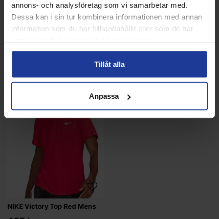
annons- och analysföretag som vi samarbetar med.
Info
Köp
Info
Köp
Dessa kan i sin tur kombinera informationen med annan
information som du har tillhandahållit eller som de har
samlat in när du har använt deras tjänster.
Tillåt alla
ANDRA KÖPTE ÄVEN
Anpassa
NIKE Victory Top Red Mens