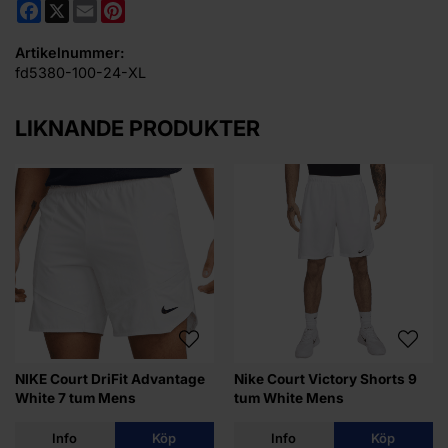
Facebook
X
Email
Pinterest
Artikelnummer:
fd5380-100-24-XL
LIKNANDE PRODUKTER
NIKE Court DriFit Advantage
Nike Court Victory Shorts 9
White 7 tum Mens
tum White Mens
Info
Köp
Info
Köp