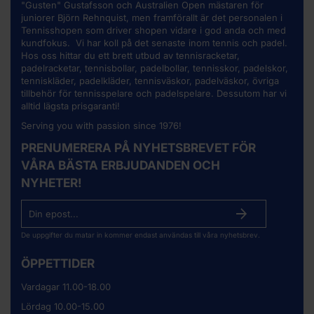
"Gusten" Gustafsson och Australien Open mästaren för
juniorer Björn Rehnquist, men framförallt är det personalen i
Tennisshopen som driver shopen vidare i god anda och med
kundfokus. Vi har koll på det senaste inom tennis och padel.
Hos oss hittar du ett brett utbud av
tennisracketar
,
padelracketar, tennisbollar, padelbollar, tennisskor, padelskor,
tenniskläder, padelkläder, tennisväskor, padelväskor, övriga
tillbehör för tennisspelare och padelspelare. Dessutom har vi
alltid lägsta prisgaranti!
Serving you with passion since 1976!
PRENUMERERA PÅ NYHETSBREVET FÖR
VÅRA BÄSTA ERBJUDANDEN OCH
NYHETER!
De uppgifter du matar in kommer endast användas till våra nyhetsbrev.
ÖPPETTIDER
Vardagar 11.00-18.00
Lördag 10.00-15.00