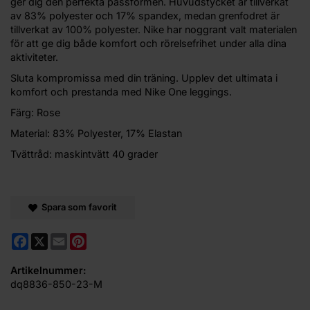
ger dig den perfekta passformen. Huvudstycket är tillverkat
av 83% polyester och 17% spandex, medan grenfodret är
tillverkat av 100% polyester. Nike har noggrant valt materialen
för att ge dig både komfort och rörelsefrihet under alla dina
aktiviteter.
Sluta kompromissa med din träning. Upplev det ultimata i
komfort och prestanda med Nike One leggings.
Färg: Rose
Material: 83% Polyester, 17% Elastan
Tvättråd: maskintvätt 40 grader
Spara som favorit
Facebook
X
Email
Pinterest
Artikelnummer:
dq8836-850-23-M