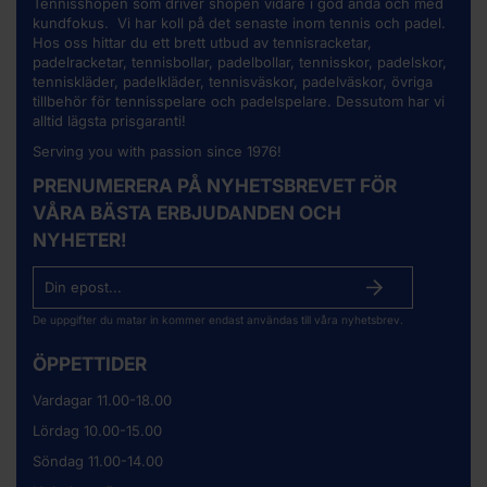
Tennisshopen som driver shopen vidare i god anda och med
kundfokus. Vi har koll på det senaste inom tennis och padel.
Hos oss hittar du ett brett utbud av
tennisracketar
,
padelracketar, tennisbollar, padelbollar, tennisskor, padelskor,
tenniskläder, padelkläder, tennisväskor, padelväskor, övriga
tillbehör för tennisspelare och padelspelare. Dessutom har vi
alltid lägsta prisgaranti!
Serving you with passion since 1976!
PRENUMERERA PÅ NYHETSBREVET FÖR
VÅRA BÄSTA ERBJUDANDEN OCH
NYHETER!
De uppgifter du matar in kommer endast användas till våra nyhetsbrev.
ÖPPETTIDER
Vardagar 11.00-18.00
Lördag 10.00-15.00
Söndag 11.00-14.00