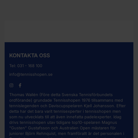
KONTAKTA OSS
Tel:
031 - 168 100
info@tennisshopen.se
Thomas Wallén (Före detta Svenska Tennisförbundets
ordförande) grundade Tennisshopen 1976 tillsammans med
tennislegenden och Daviscupspelaren Kjell Johansson. Efter
detta har det bara varit tennisexperter i tennisshopen men
som nu utvecklats till att även innefatta padelexperter. Idag
drivs tennisshopen utav tidigare top10-spelaren Magnus
"Gusten" Gustafsson och Australien Open mästaren för
juniorer Björn Rehnquist, men framförallt är det personalen i