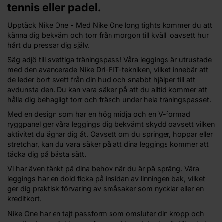
tennis eller padel.
Upptäck Nike One - Med Nike One long tights kommer du att
känna dig bekväm och torr från morgon till kväll, oavsett hur
hårt du pressar dig själv.
Säg adjö till svettiga träningspass! Våra leggings är utrustade
med den avancerade Nike Dri-FIT-tekniken, vilket innebär att
de leder bort svett från din hud och snabbt hjälper till att
avdunsta den. Du kan vara säker på att du alltid kommer att
hålla dig behagligt torr och fräsch under hela träningspasset.
Med en design som har en hög midja och en V-formad
ryggpanel ger våra leggings dig bekvämt skydd oavsett vilken
aktivitet du ägnar dig åt. Oavsett om du springer, hoppar eller
stretchar, kan du vara säker på att dina leggings kommer att
täcka dig på bästa sätt.
Vi har även tänkt på dina behov när du är på språng. Våra
leggings har en dold ficka på insidan av linningen bak, vilket
ger dig praktisk förvaring av småsaker som nycklar eller en
kreditkort.
Nike One har en tajt passform som omsluter din kropp och