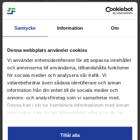
Nike Multi Dri-FIt Green Jr
NIKE Court Dri-FIT Victory
Green Junior
Info
Köp
Info
Köp
Samtycke
Information
Om
Denna webbplats använder cookies
Vi använder enhetsidentifierare för att anpassa innehållet
och annonserna till användarna, tillhandahålla funktioner
ANDRA KÖPTE ÄVEN
för sociala medier och analysera vår trafik. Vi
vidarebefordrar även sådana identifierare och annan
information från din enhet till de sociala medier och
annons- och analysföretag som vi samarbetar med.
Dessa kan i sin tur kombinera informationen med annan
information som du har tillhandahållit eller som de har
samlat in när du har använt deras tjänster.
Tillåt alla