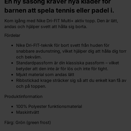
En ny säsong kräver nya kläder för
barnen att spela tennis eller padel i.
Kom igång med Nike Dri-FIT Multi+ aktiv topp. Den är lätt,
andas och hjälper svett att hålla sig borta.
Fördelar
Nike Dri-FIT-teknik för bort svett från huden för
snabbare avdunstning, vilket hjälper dig att hålla dig torr
och bekväm.
Standardpassform är din klassiska passform – vilket
betyder att den inte är för lös och inte för tight.
Mjukt material som andas lätt
Ribbstickad krage sträcker sig så att du enkelt kan få av
och på toppen.
Produktinformation
100% Polyester funktionsmaterial
Maskintvätt
Färg: Grön (green frost)