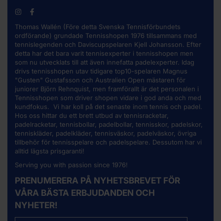
Thomas Wallén (Före detta Svenska Tennisförbundets
ordförande) grundade Tennisshopen 1976 tillsammans med
tennislegenden och Daviscupspelaren Kjell Johansson. Efter
detta har det bara varit tennisexperter i tennisshopen men
som nu utvecklats till att även innefatta padelexperter. Idag
drivs tennisshopen utav tidigare top10-spelaren Magnus
"Gusten" Gustafsson och Australien Open mästaren för
juniorer Björn Rehnquist, men framförallt är det personalen i
Tennisshopen som driver shopen vidare i god anda och med
kundfokus. Vi har koll på det senaste inom tennis och padel.
Hos oss hittar du ett brett utbud av
tennisracketar
,
padelracketar, tennisbollar, padelbollar, tennisskor, padelskor,
tenniskläder, padelkläder, tennisväskor, padelväskor, övriga
tillbehör för tennisspelare och padelspelare. Dessutom har vi
alltid lägsta prisgaranti!
Serving you with passion since 1976!
PRENUMERERA PÅ NYHETSBREVET FÖR
VÅRA BÄSTA ERBJUDANDEN OCH
NYHETER!