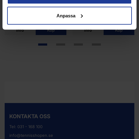
Nike driFit Shorts Smokey
Nike DriFIT Shorts Orange
Anpassa
Blue Boys Jr
Boys Jr
Info
Köp
Info
Köp
KONTAKTA OSS
Tel:
031 - 168 100
info@tennisshopen.se