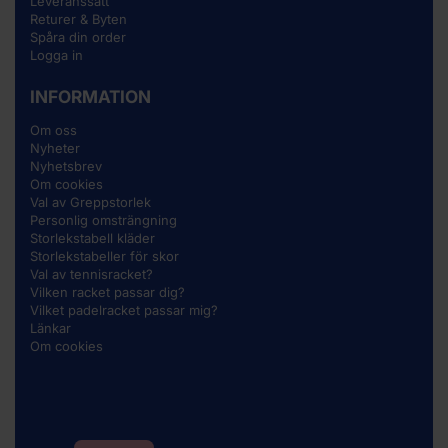
Leveranssätt
Returer & Byten
Spåra din order
Logga in
INFORMATION
Om oss
Nyheter
Nyhetsbrev
Om cookies
Val av Greppstorlek
Personlig omsträngning
Storlekstabell kläder
Storlekstabeller för skor
Val av tennisracket?
Vilken racket passar dig?
Vilket padelracket passar mig?
Länkar
Om cookies