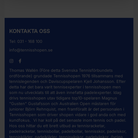
KONTAKTA OSS
Tel:
031 - 168 100
info@tennisshopen.se
Thomas Wallén (Före detta Svenska Tennisförbundets
ordförande) grundade Tennisshopen 1976 tillsammans med
tennislegenden och Daviscupspelaren Kjell Johansson. Efter
detta har det bara varit tennisexperter i tennisshopen men
som nu utvecklats till att även innefatta padelexperter. Idag
drivs tennisshopen utav tidigare top10-spelaren Magnus
"Gusten" Gustafsson och Australien Open mästaren för
juniorer Björn Rehnquist, men framförallt är det personalen i
Tennisshopen som driver shopen vidare i god anda och med
kundfokus. Vi har koll på det senaste inom tennis och padel.
Hos oss hittar du ett brett utbud av
tennisracketar
,
padelracketar, tennisbollar, padelbollar, tennisskor, padelskor,
tenniskläder, padelkläder, tennisväskor, padelväskor, övriga