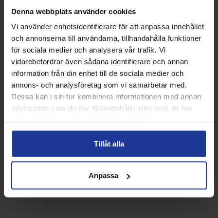
Denna webbplats använder cookies
Vi använder enhetsidentifierare för att anpassa innehållet
och annonserna till användarna, tillhandahålla funktioner
för sociala medier och analysera vår trafik. Vi
vidarebefordrar även sådana identifierare och annan
information från din enhet till de sociala medier och
annons- och analysföretag som vi samarbetar med.
Dessa kan i sin tur kombinera informationen med annan
Nike Swoosh Wristband
NIKE Swoosh Doublewide
information som du har tillhandahållit eller som de har
Doublewide Turkos
Wristbands Navy
samlat in när du har använt deras tjänster.
Info
Köp
Info
Köp
Tillåt alla
Anpassa