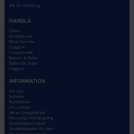
412 63 Göteborg
HANDLA
Villkor
Kontakta oss
Mina favoriter
Logga in
Leveranssätt
Returer & Byten
Spåra din order
Logga in
INFORMATION
Om oss
Nyheter
Nyhetsbrev
Om cookies
Val av Greppstorlek
Personlig omsträngning
Storlekstabell kläder
Storlekstabeller för skor
Val av tennisracket?