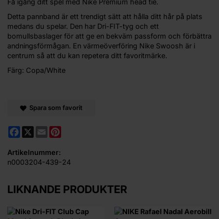
Få igång ditt spel med Nike Premium head tie.
Detta pannband är ett trendigt sätt att hålla ditt hår på plats
medans du spelar. Den har Dri-FIT-tyg och ett
bomullsbaslager för att ge en bekväm passform och förbättra
andningsförmågan. En värmeöverföring Nike Swoosh är i
centrum så att du kan repetera ditt favoritmärke.
Färg: Copa/White
Spara som favorit
Facebook
X
Email
Pinterest
Artikelnummer:
n0003204-439-24
LIKNANDE PRODUKTER